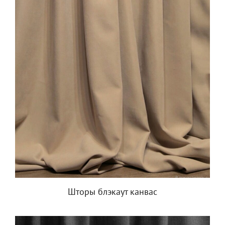
Шторы блэкаут канвас