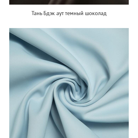
Тань Бдэк аут темный шоколад