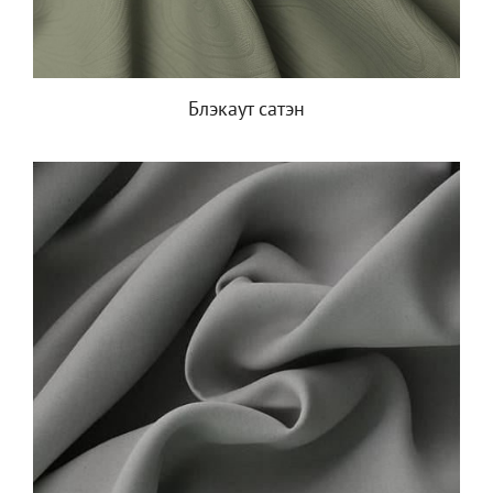
Блэкаут сатэн