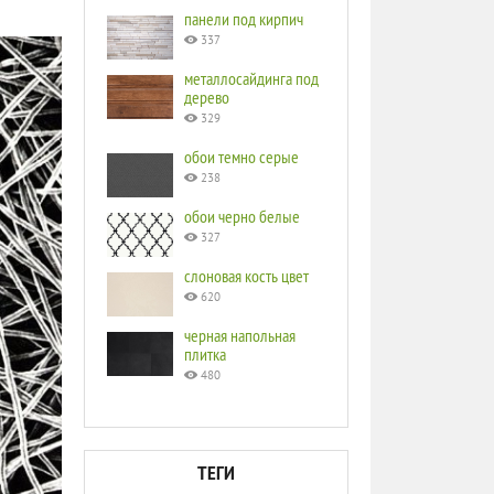
панели под кирпич
337
металлосайдинга под
дерево
329
обои темно серые
238
обои черно белые
327
слоновая кость цвет
620
черная напольная
плитка
480
ТЕГИ