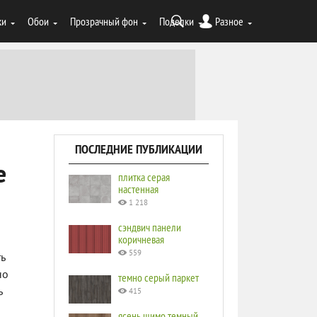
ки
Обои
Прозрачный фон
Поделки
Разное
ПОСЛЕДНИЕ ПУБЛИКАЦИИ
е
плитка серая
настенная
1 218
сэндвич панели
коричневая
559
ь
но
темно серый паркет
ь
415
ясень шимо темный