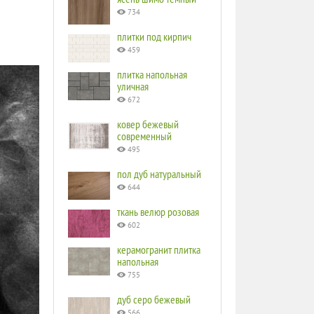
734
плитки под кирпич
459
плитка напольная
уличная
672
ковер бежевый
современный
495
пол дуб натуральный
644
ткань велюр розовая
602
керамогранит плитка
напольная
755
дуб серо бежевый
566