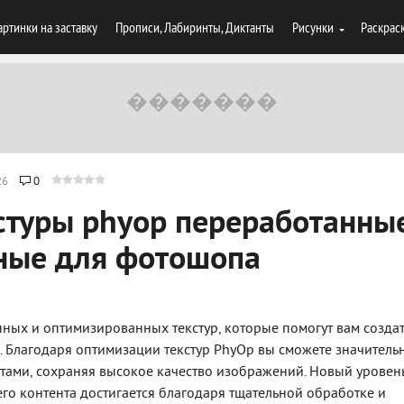
артинки на заставку
Прописи, Лабиринты, Диктанты
Рисунки
Раскрас
26
0
стуры phyop переработанны
ные для фотошопа
ных и оптимизированных текстур, которые помогут вам создат
. Благодаря оптимизации текстур PhyOp вы сможете значитель
ктами, сохраняя высокое качество изображений. Новый уровен
го контента достигается благодаря тщательной обработке и