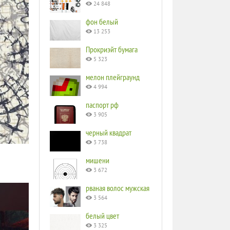
24 848
фон белый
13 253
Прокриэйт бумага
5 323
мелон плейграунд
4 994
паспорт рф
3 905
черный квадрат
3 738
мишени
3 672
рваная волос мужская
3 564
белый цвет
3 325