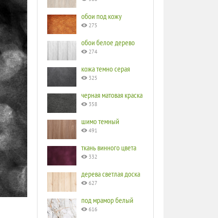
обои под кожу
275
обои белое дерево
274
кожа темно серая
325
черная матовая краска
358
шимо темный
491
ткань винного цвета
332
дерева светлая доска
627
под мрамор белый
616