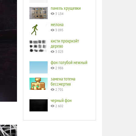
панель хрущевки
3 154
мелона
3 095
кисти прокриэйт
дерево
3 025
фон голубой нежный
2 986
замена тотема
бессмертия
2 701
черный фон
2 602