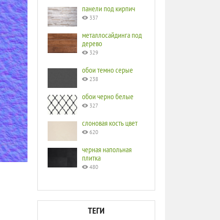
панели под кирпич
337
металлосайдинга под
дерево
329
обои темно серые
238
обои черно белые
327
слоновая кость цвет
620
черная напольная
плитка
480
ТЕГИ