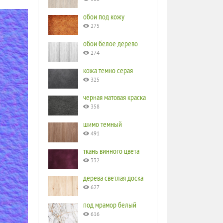
обои под кожу
275
обои белое дерево
274
кожа темно серая
325
черная матовая краска
358
шимо темный
491
ткань винного цвета
332
дерева светлая доска
627
под мрамор белый
616