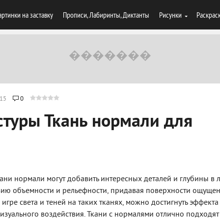
артинки на заставку
Прописи, Лабиринты, Диктанты
Рисунки
Раскрас
15
0
стуры Ткань нормали для
ани нормали могут добавить интересных деталей и глубины в
юзию объемности и рельефности, придавая поверхности ощуще
 игре света и теней на таких тканях, можно достигнуть эффекта
изуального воздействия. Ткани с нормалями отлично подходят