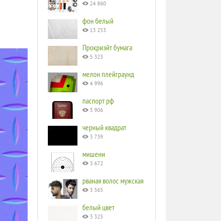
24 860
фон белый
13 253
Прокриэйт бумага
5 323
мелон плейграунд
4 996
паспорт рф
3 906
черный квадрат
3 739
мишени
3 672
рваная волос мужская
3 565
белый цвет
3 325