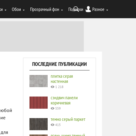
ки
Обои
Прозрачный фон
Поделки
Разное
ПОСЛЕДНИЕ ПУБЛИКАЦИИ
плитка серая
настенная
1 218
сэндвич панели
коричневая
559
 любой
ние
темно серый паркет
415
 для
ясень шимо темный