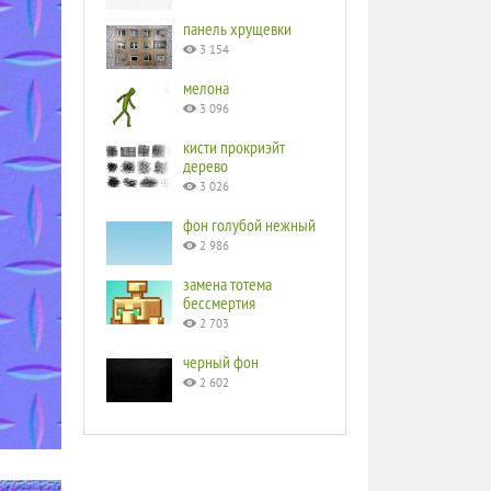
панель хрущевки
3 154
мелона
3 096
кисти прокриэйт
дерево
3 026
фон голубой нежный
2 986
замена тотема
бессмертия
2 703
черный фон
2 602