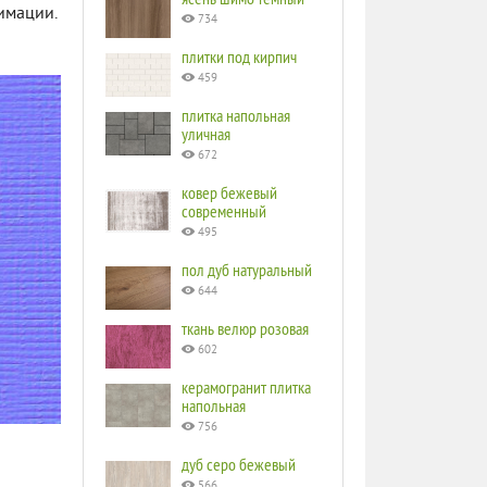
имации.
734
плитки под кирпич
459
плитка напольная
уличная
672
ковер бежевый
современный
495
пол дуб натуральный
644
ткань велюр розовая
602
керамогранит плитка
напольная
756
дуб серо бежевый
566