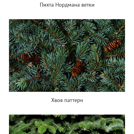
Пихта Нордмана ветки
Хвоя паттерн