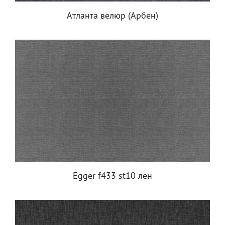
Атланта велюр (Арбен)
Egger f433 st10 лен