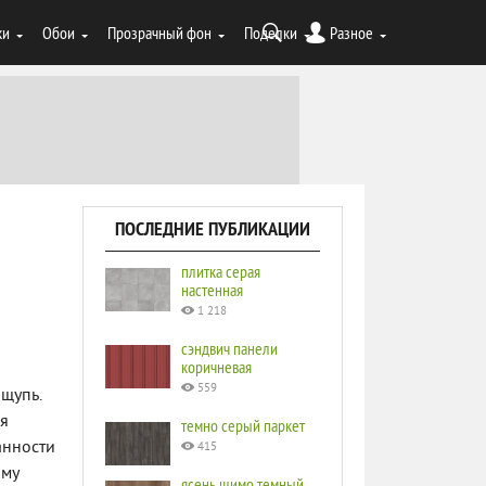
ки
Обои
Прозрачный фон
Поделки
Разное
ПОСЛЕДНИЕ ПУБЛИКАЦИИ
плитка серая
настенная
1 218
сэндвич панели
коричневая
559
ощупь.
ля
темно серый паркет
анности
415
ому
ясень шимо темный