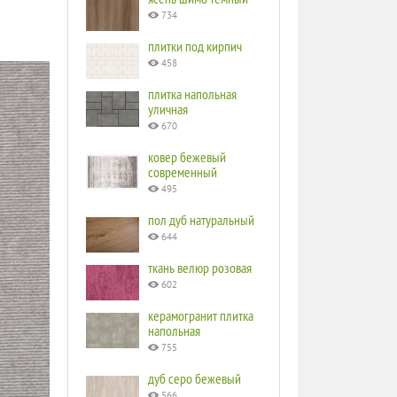
734
плитки под кирпич
458
плитка напольная
уличная
670
ковер бежевый
современный
495
пол дуб натуральный
644
ткань велюр розовая
602
керамогранит плитка
напольная
755
дуб серо бежевый
566