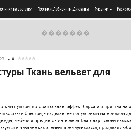
артинки на заставку
Прописи, Лабиринты, Диктанты
Рисунки
Раскрас
05
0
стуры Ткань вельвет для
ротким пушком, которая создает эффект бархата и приятна на 
 мягкостью и блеском, что делает ее популярным материалом д
ежды, мебели и предметов интерьера. Благодаря своей изыск
льзуется в дизайне как элемент премиум-класса, придавая люб