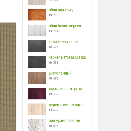
обои под кожу
275
обои белое дерево
274
кожа темно серая
325
черная матовая краска
358
шимо темный
491
ткань винного цвета
332
дерева светлая доска
627
под мрамор белый
616