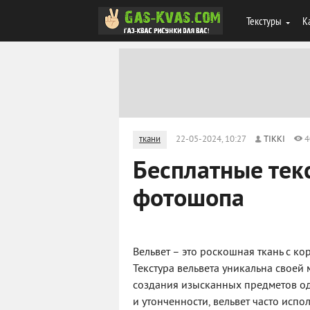
Текстуры
К
ткани
22-05-2024, 10:27
TIKKI
4
Бесплатные тек
фотошопа
Вельвет – это роскошная ткань с ко
Текстура вельвета уникальна своей
создания изысканных предметов од
и утонченности, вельвет часто испо