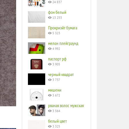
24 837
фон белый
13 253
Прокриэйт бумага
5 323
мелон плейграунд
4 992
паспорт рф
3 905
черный квадрат
3 737
мишени
3 672
рваная волос мужская
3 564
белый цвет
3 325