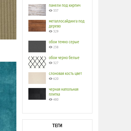
панели под кирпич
337
металлосайдинга под
дерево
329
обои темно серые
238
обои черно белые
327
слоновая кость цвет
620
черная напольная
плитка
480
ТЕГИ