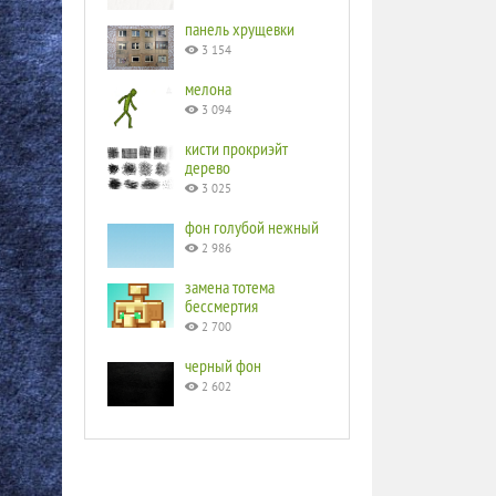
панель хрущевки
3 154
мелона
3 094
кисти прокриэйт
дерево
3 025
фон голубой нежный
2 986
замена тотема
бессмертия
2 700
черный фон
2 602