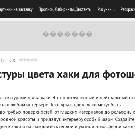
артинки на заставку
Прописи, Лабиринты, Диктанты
Рисунки
Раскрас
717
0
стуры цвета хаки для фото
 с текстурами цвета хаки. Этот приглушенный и нейтральный от
та в любом интерьере. Текстуры в цвете хаки могут быть
до грубых поверхностей, от гладких материалов до рельефных
иродной красоты и придадут интерьеру особый шарм. Создайте
цвете хаки и наслаждайтесь теплой и уютной атмосферой кажд