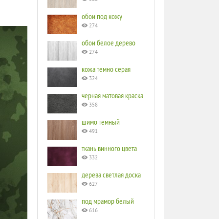
обои под кожу
274
обои белое дерево
274
кожа темно серая
324
черная матовая краска
358
шимо темный
491
ткань винного цвета
332
дерева светлая доска
627
под мрамор белый
616