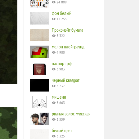
24 809
фон белый
13 253
Прокриэйт бумага
5 322
мелон плейграунд
4 980
паспорт рф
3 903
черный квадрат
3 737
мишени
3 663
рваная волос мужская
3 559
белый цвет
3 325