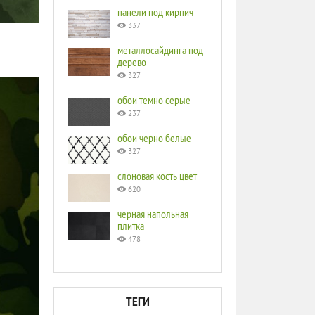
панели под кирпич
337
металлосайдинга под
дерево
327
обои темно серые
237
обои черно белые
327
слоновая кость цвет
620
черная напольная
плитка
478
ТЕГИ