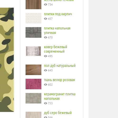
734
плитки под кирпич
457
плитка напольная
уличная
670
ковер бежевый
современный
495
пол дуб натуральный
643
ткань велюр розовая
602
керамогранит плитка
напольная
753
дуб серо бежевый
566