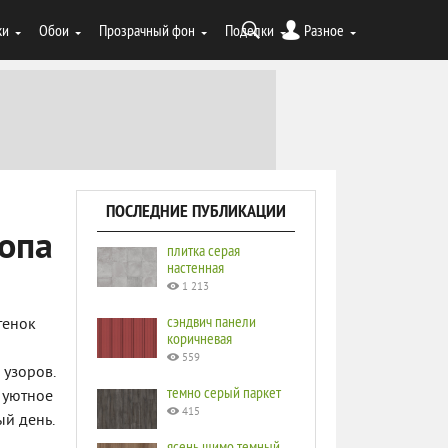
ки
Обои
Прозрачный фон
Поделки
Разное
ПОСЛЕДНИЕ ПУБЛИКАЦИИ
шопа
плитка серая
настенная
1 213
сэндвич панели
тенок
коричневая
559
 узоров.
темно серый паркет
 уютное
415
ый день.
ясень шимо темный