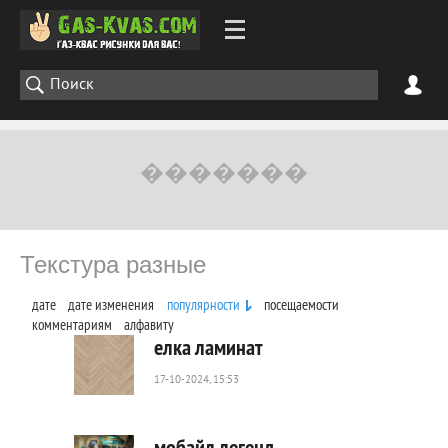
Текстура разные
дате
дате изменения
популярности
посещаемости
комментариям
алфавиту
елка ламинат
17-10-2024, 15:53
38
0
мобайл легенд