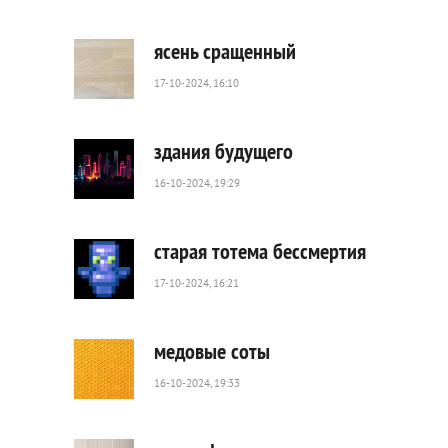
67
0
ясень сращенный
17-10-2024, 16:10
34
0
здания будущего
16-10-2024, 19:29
37
0
старая тотема бессмертия
17-10-2024, 16:21
536
0
медовые соты
16-10-2024, 19:33
162
0