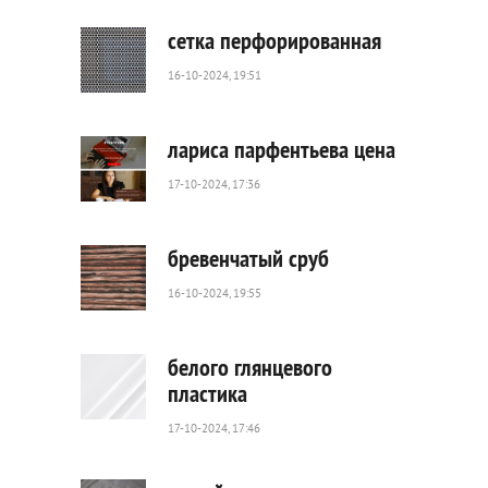
65
0
сетка перфорированная
16-10-2024, 19:51
33
0
лариса парфентьева цена
17-10-2024, 17:36
12
0
бревенчатый сруб
16-10-2024, 19:55
96
0
белого глянцевого
пластика
17-10-2024, 17:46
73
0