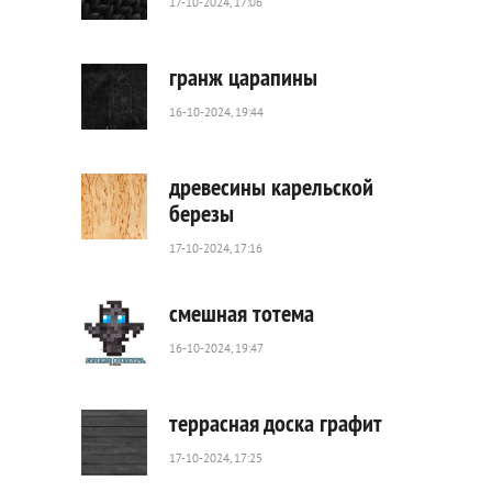
17-10-2024, 17:06
88
0
гранж царапины
16-10-2024, 19:44
71
0
древесины карельской
березы
17-10-2024, 17:16
47
0
смешная тотема
16-10-2024, 19:47
339
0
террасная доска графит
17-10-2024, 17:25