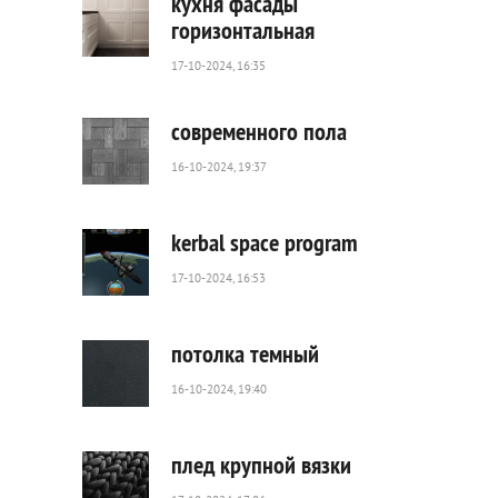
кухня фасады
горизонтальная
17-10-2024, 16:35
113
0
современного пола
16-10-2024, 19:37
29
0
kerbal space program
17-10-2024, 16:53
73
0
потолка темный
16-10-2024, 19:40
55
0
плед крупной вязки