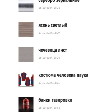
16-10-2024, 19:26
76
0
ясень светлый
17-10-2024, 16:09
16
0
чечевица лист
16-10-2024, 19:29
32
0
костюма человека паука
17-10-2024, 16:21
226
0
банки газировки
16-10-2024, 19:33