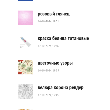
22
0
розовый глянец
16-10-2024, 19:51
52
0
краска белила титановые
17-10-2024, 17:36
20
0
цветочные узоры
16-10-2024, 19:55
41
0
велюра корона рендер
17-10-2024, 17:45
170
0