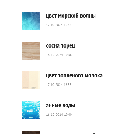
247
0
цвет морской волны
17-10-2024, 16:35
76
0
сосна торец
16-10-2024, 19:36
61
0
цвет топленого молока
17-10-2024, 16:53
321
0
аниме воды
16-10-2024, 19:40
120
0