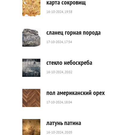
карта сокровищ
16-10-2024, 19:58
1
028
0
сланец горная порода
17-10-2024, 17:54
48
0
стекло небоскреба
16-10-2024, 20:02
63
0
пол американский орех
17-10-2024, 18:04
42
0
латунь патина
16-10-2024, 20:05