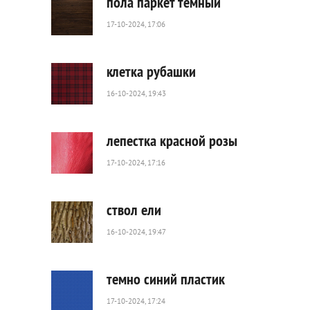
пола паркет темный
17-10-2024, 17:06
39
0
клетка рубашки
16-10-2024, 19:43
40
0
лепестка красной розы
17-10-2024, 17:16
63
0
ствол ели
16-10-2024, 19:47
49
0
темно синий пластик
17-10-2024, 17:24