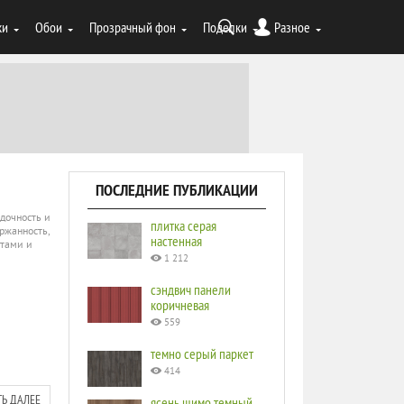
ки
Обои
Прозрачный фон
Поделки
Разное
ПОСЛЕДНИЕ ПУБЛИКАЦИИ
дочность и
плитка серая
ржанность,
настенная
етами и
1 212
сэндвич панели
коричневая
559
темно серый паркет
414
ТЬ ДАЛЕЕ
ясень шимо темный