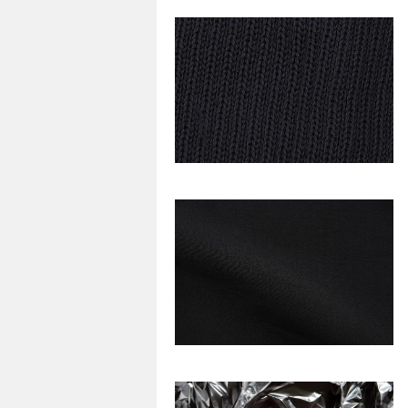
37
0
35
0