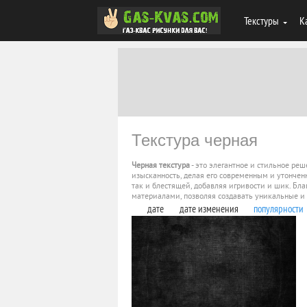
Текстуры
К
Текстура черная
Черная текстура
- это элегантное и стильное ре
изысканность, делая его современным и утонченн
так и блестящей, добавляя игривости и шик. Бла
материалами, позволяя создавать уникальные 
дате
дате изменения
популярности