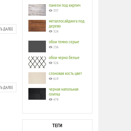
панели под кирпич
337
металлосайдинга под
дерево
ТЬ ДАЛЕЕ
326
обои темно серые
236
обои черно белые
326
слоновая кость цвет
619
ТЬ ДАЛЕЕ
черная напольная
плитка
478
ТЕГИ