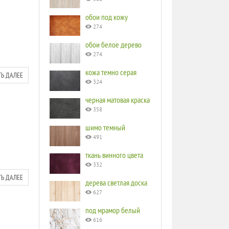
обои под кожу
274
обои белое дерево
274
кожа темно серая
ТЬ ДАЛЕЕ
324
черная матовая краска
358
шимо темный
491
ткань винного цвета
332
ТЬ ДАЛЕЕ
дерева светлая доска
627
под мрамор белый
616