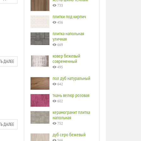
733
плитки под кирпич
456
плитка напольная
уличная
669
ковер бежевый
современный
ТЬ ДАЛЕЕ
495
пол дуб натуральный
642
ткань велюр розовая
602
керамогранит плитка
напольная
ТЬ ДАЛЕЕ
752
дуб серо бежевый
566