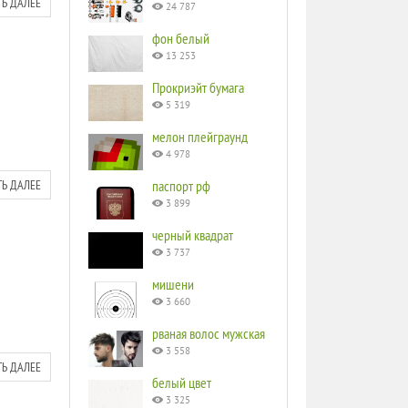
ТЬ ДАЛЕЕ
24 787
фон белый
13 253
Прокриэйт бумага
5 319
мелон плейграунд
4 978
ТЬ ДАЛЕЕ
паспорт рф
3 899
черный квадрат
3 737
мишени
3 660
рваная волос мужская
3 558
ТЬ ДАЛЕЕ
белый цвет
3 325