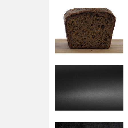
27
0
74
0
78
0