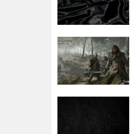
164
0
52
0