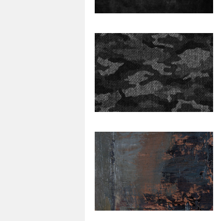
191
0
160
0
27
0