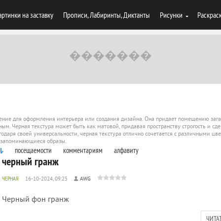
артинки на заставку
Прописи, Лабиринты, Диктанты
Рисунки
Раскрас
шение для оформления интерьера или создания дизайна. Она придает помещению зага
ым. Черная текстура может быть как матовой, придавая пространству строгость и сде
годаря своей универсальности, черная текстура отлично сочетается с различными цв
и запоминающиеся образы.
посещаемости
комментариям
алфавиту
черный гранж
ЧЕРНАЯ
16-10-2024, 09:25
AWG
Черный фон гранж
ЧИТА