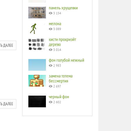
панель хрущевки
3 154
мелона
3 089
кисти прокриэйт
дерево
ТЬ ДАЛЕЕ
3 014
фон голубой нежный
2 983
замена тотема
бессмертия
2 697
черный фон
2 602
ТЬ ДАЛЕЕ