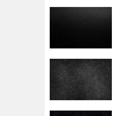
64
0
29
0
40
0