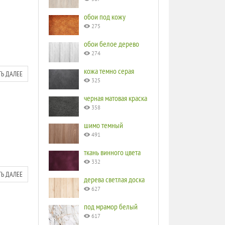
обои под кожу
275
обои белое дерево
274
кожа темно серая
ТЬ ДАЛЕЕ
325
черная матовая краска
358
шимо темный
491
ткань винного цвета
332
ТЬ ДАЛЕЕ
дерева светлая доска
627
под мрамор белый
617