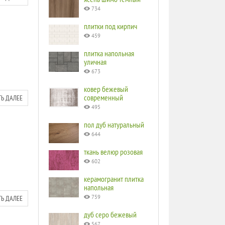
734
плитки под кирпич
459
плитка напольная
уличная
673
ковер бежевый
современный
ТЬ ДАЛЕЕ
495
пол дуб натуральный
644
ткань велюр розовая
602
керамогранит плитка
напольная
ТЬ ДАЛЕЕ
759
дуб серо бежевый
567