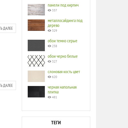
панели под кирпич
337
металлосайдинга под
дерево
ТЬ ДАЛЕЕ
329
обои темно серые
238
обои черно белые
327
слоновая кость цвет
620
ТЬ ДАЛЕЕ
черная напольная
плитка
481
ТЕГИ