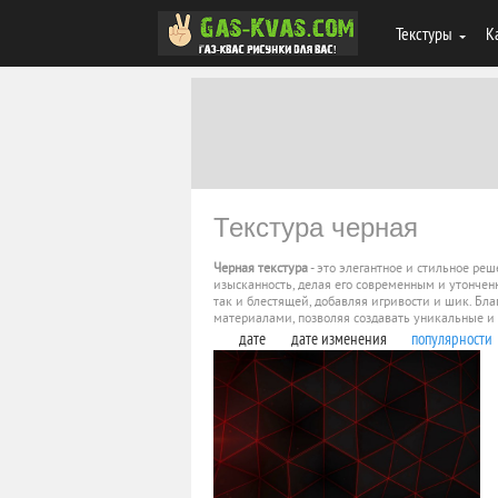
Текстуры
К
Текстура черная
Черная текстура
- это элегантное и стильное ре
изысканность, делая его современным и утонченн
так и блестящей, добавляя игривости и шик. Бла
материалами, позволяя создавать уникальные 
дате
дате изменения
популярности