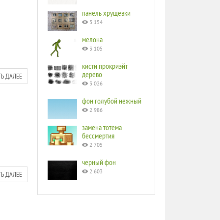
панель хрущевки
3 154
мелона
3 105
кисти прокриэйт
дерево
ТЬ ДАЛЕЕ
3 026
фон голубой нежный
2 986
замена тотема
бессмертия
2 705
черный фон
2 603
ТЬ ДАЛЕЕ