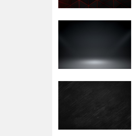
43
0
559
0
46
0