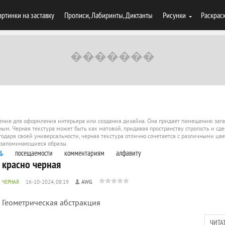
артинки на заставку
Прописи, Лабиринты, Диктанты
Рисунки
Раскрас
шение для оформления интерьера или создания дизайна. Она придает помещению зага
ым. Черная текстура может быть как матовой, придавая пространству строгость и сде
годаря своей универсальности, черная текстура отлично сочетается с различными цв
и запоминающиеся образы.
посещаемости
комментариям
алфавиту
красно черная
ЧЕРНАЯ
16-10-2024, 08:19
AWG
Геометрическая абстракция
ЧИТА