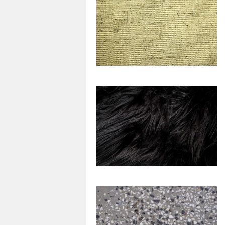
47
0
54
0