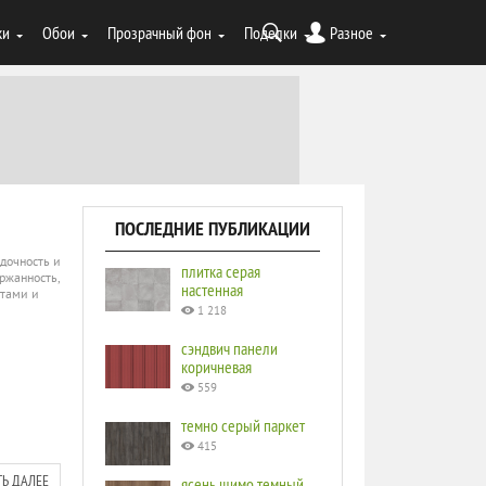
ки
Обои
Прозрачный фон
Поделки
Разное
ПОСЛЕДНИЕ ПУБЛИКАЦИИ
дочность и
плитка серая
ржанность,
настенная
етами и
1 218
сэндвич панели
коричневая
559
темно серый паркет
415
ТЬ ДАЛЕЕ
ясень шимо темный