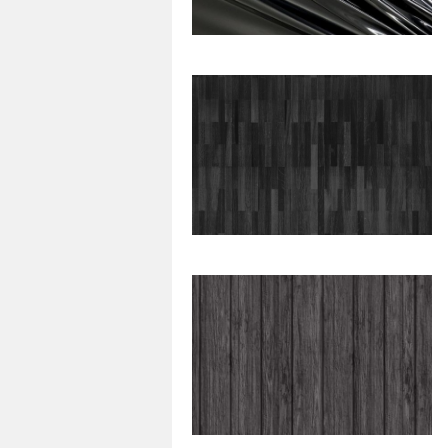
84
0
42
0