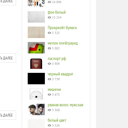
ТЬ ДАЛЕЕ
24 896
фон белый
13 254
Прокриэйт бумага
5 325
мелон плейграунд
5 002
ТЬ ДАЛЕЕ
паспорт рф
3 909
черный квадрат
3 739
мишени
3 675
рваная волос мужская
3 568
ТЬ ДАЛЕЕ
белый цвет
3 326