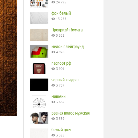
24 795
фон белый
13 253
Прокриэйт бумага
5 321
мелон плейграунд
4 978
паспорт рф
3 901
черный квадрат
3 737
мишени
3 662
рваная волос мужская
3 559
белый цвет
3 325