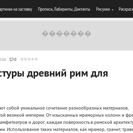
артинки на заставку
Прописи, Лабиринты, Диктанты
Рисунки
Раскрас
108
0
стуры древний рим для
яют собой уникальное сочетание разнообразных материалов,
ой великой империи. От изысканных мраморных колонн и фре
амфитеатров и дорог, каждая поверхность в римской архитект
ии. Использование таких материалов, как мрамор, гранит, траве