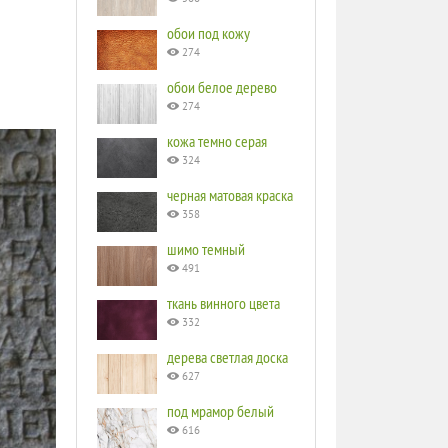
обои под кожу
274
обои белое дерево
274
кожа темно серая
324
черная матовая краска
358
шимо темный
491
ткань винного цвета
332
дерева светлая доска
627
под мрамор белый
616