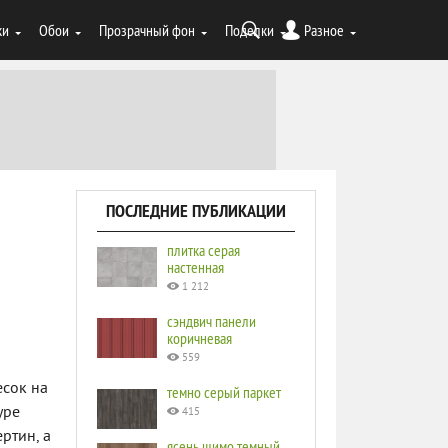
ки
Обои
Прозрачный фон
Поделки
Разное
ПОСЛЕДНИЕ ПУБЛИКАЦИИ
плитка серая
настенная
1 212
сэндвич панели
коричневая
559
сок на
темно серый паркет
уре
415
ртин, а
ясень шимо темный