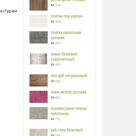
734
екстурам
плитки под кирпич
456
плитка напольная
уличная
670
ковер бежевый
современный
495
пол дуб натуральный
643
ткань велюр розовая
602
керамогранит плитка
напольная
752
дуб серо бежевый
566