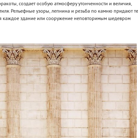
рракоты, создает особую атмосферу утонченности и величия,
иля. Рельефные узоры, лепнина и резьба по камню придают т
ая каждое здание или сооружение неповторимым шедевром