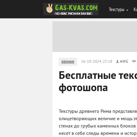
Текстуры
К
разные
16-10-2024, 22:18
AWG
Бесплатные тек
фотошопа
Текстуры древнего Рима представл
олицетворяющих величие и мощь эт
стенах до грубых каменных блоков 
несет в себе следы времени и истор