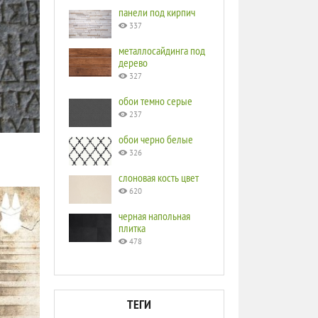
панели под кирпич
337
металлосайдинга под
дерево
327
обои темно серые
237
обои черно белые
326
слоновая кость цвет
620
черная напольная
плитка
478
ТЕГИ