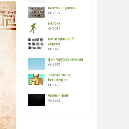
панель хрущевки
3 154
мелона
3 089
кисти прокриэйт
дерево
3 016
фон голубой нежный
2 983
замена тотема
бессмертия
2 698
черный фон
2 602