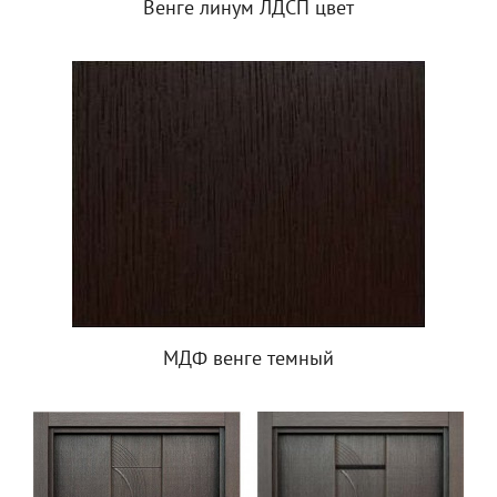
Венге линум ЛДСП цвет
МДФ венге темный