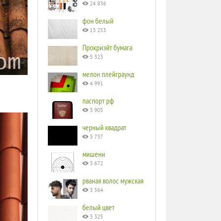
24 836
фон белый
13 253
Прокриэйт бумага
5 323
мелон плейграунд
4 991
паспорт рф
3 905
черный квадрат
3 737
мишени
3 672
рваная волос мужская
3 564
белый цвет
3 325