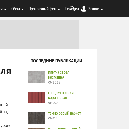
ки
Обои
Прозрачный фон
Поделки
Разное
ПОСЛЕДНИЕ ПУБЛИКАЦИИ
для
плитка серая
настенная
1 218
сэндвич панели
коричневая
559
чный
йна,
темно серый паркет
415
турам
ясень шимо темный