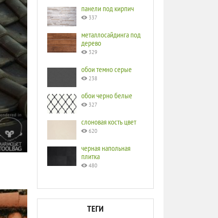
панели под кирпич
337
металлосайдинга под
дерево
329
обои темно серые
238
обои черно белые
327
слоновая кость цвет
620
черная напольная
плитка
480
ТЕГИ