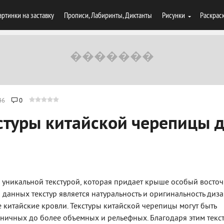
артинки на заставку
Прописи, Лабиринты, Диктанты
Рисунки
Раскрас
46
0
стуры китайской черепицы 
й уникальной текстурой, которая придает крыше особый восто
данных текстур является натуральность и оригинальность диза
китайские кровли. Текстуры китайской черепицы могут быть
оничных до более объемных и рельефных. Благодаря этим текс