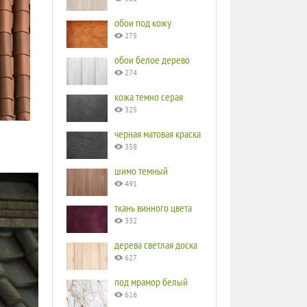
обои под кожу
275
обои белое дерево
274
кожа темно серая
325
черная матовая краска
358
шимо темный
491
ткань винного цвета
332
дерева светлая доска
627
под мрамор белый
616