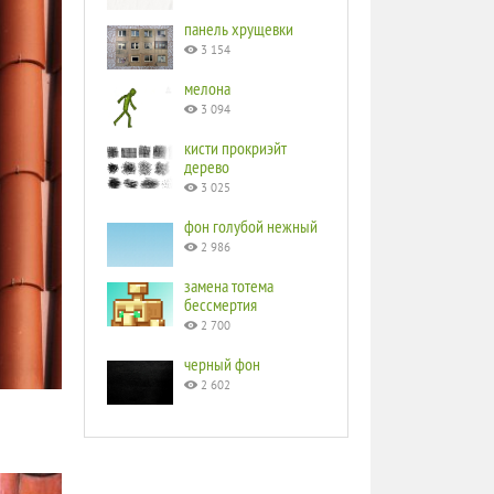
панель хрущевки
3 154
мелона
3 094
кисти прокриэйт
дерево
3 025
фон голубой нежный
2 986
замена тотема
бессмертия
2 700
черный фон
2 602