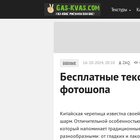
Текстуры
К
разные
16-10-2024, 20:10
ZAQ
Бесплатные тек
фотошопа
Китайская черепица известна свое
шарм. Отличительной особенностью 
который напоминает традиционные 
разнообразными: от гладких и лак