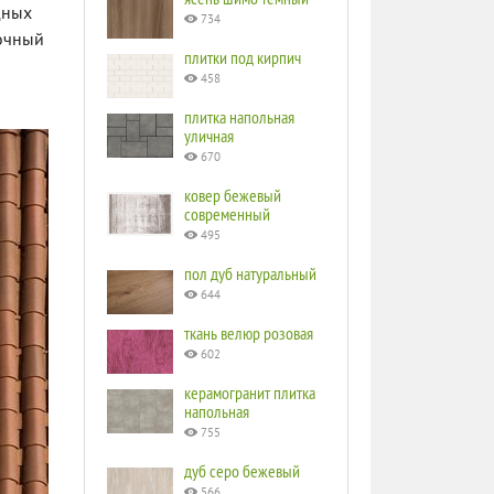
дных
734
точный
плитки под кирпич
458
плитка напольная
уличная
670
ковер бежевый
современный
495
пол дуб натуральный
644
ткань велюр розовая
602
керамогранит плитка
напольная
755
дуб серо бежевый
566