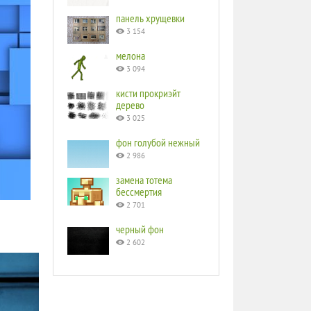
панель хрущевки
3 154
мелона
3 094
кисти прокриэйт
дерево
3 025
фон голубой нежный
2 986
замена тотема
бессмертия
2 701
черный фон
2 602