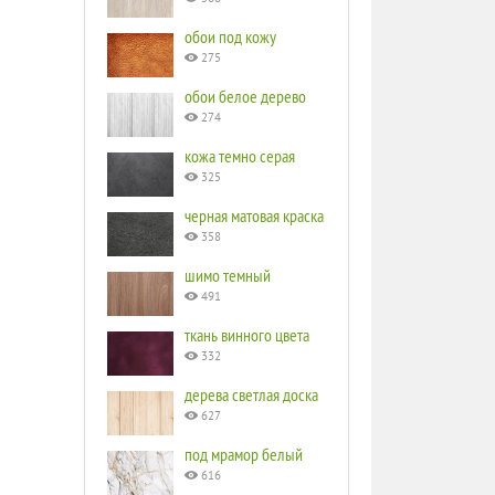
обои под кожу
275
обои белое дерево
274
кожа темно серая
325
черная матовая краска
358
шимо темный
491
ткань винного цвета
332
дерева светлая доска
627
под мрамор белый
616