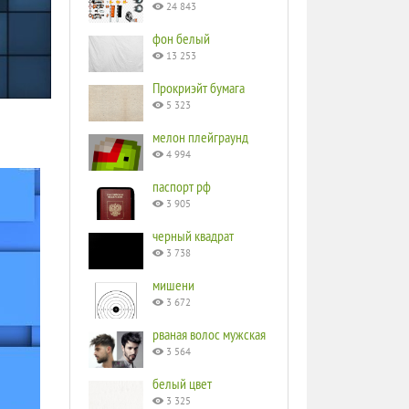
24 843
фон белый
13 253
Прокриэйт бумага
5 323
мелон плейграунд
4 994
паспорт рф
3 905
черный квадрат
3 738
мишени
3 672
рваная волос мужская
3 564
белый цвет
3 325