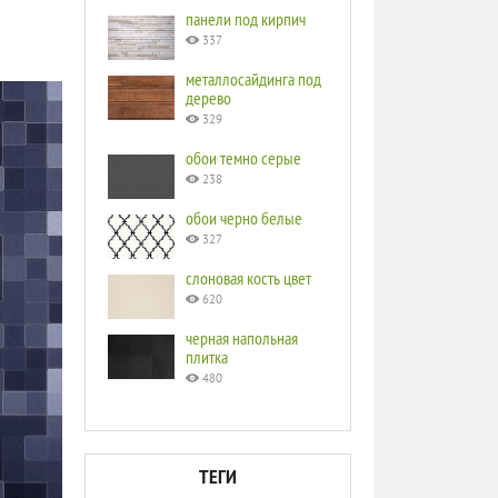
панели под кирпич
337
металлосайдинга под
дерево
329
обои темно серые
238
обои черно белые
327
слоновая кость цвет
620
черная напольная
плитка
480
ТЕГИ