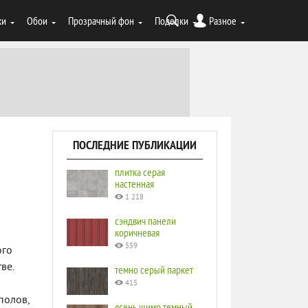
ки
Обои
Прозрачный фон
Поделки
Разное
ПОСЛЕДНИЕ ПУБЛИКАЦИИ
плитка серая
настенная
1 218
сэндвич панели
коричневая
559
ого
ве.
темно серый паркет
415
полов,
ясень шимо темный