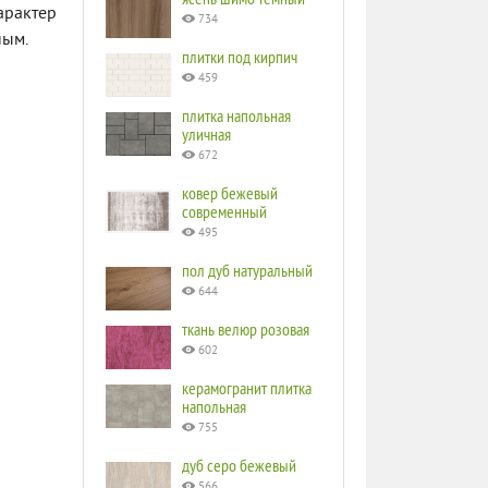
арактер
734
ным.
плитки под кирпич
459
плитка напольная
уличная
672
ковер бежевый
современный
495
пол дуб натуральный
644
ткань велюр розовая
602
керамогранит плитка
напольная
755
дуб серо бежевый
566