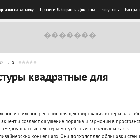
артинки на заставку
Прописи, Лабиринты, Диктанты
Рисунки
Раскрас
82
0
стуры квадратные для
сальное и стильное решение для декорирования интерьера люб
акцент и создают ощущение порядка и гармонии в пространст
рме, квадратные текстуры могут быть использованы как в
 дизайнерских концепциях. Они подходят для облицовки стен, 