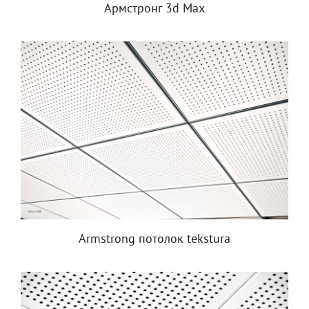
Армстронг 3d Max
Armstrong потолок tekstura