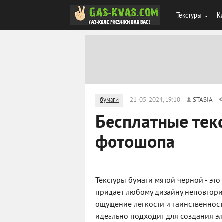
Текстуры
К
бумаги
21-05-2024, 19:10
STASIA
Бесплатные тек
фотошопа
Текстуры бумаги мятой черной - эт
придает любому дизайну неповтори
ощущение легкости и таинственност
идеально подходит для создания эл