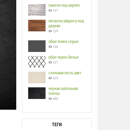
панели под кирпич
337
металлосайдинга под
дерево
329
обои темно серые
238
обои черно белые
327
слоновая кость цвет
620
черная напольная
плитка
480
ТЕГИ