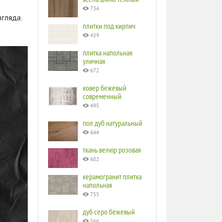
734
гляда.
плитки под кирпич
459
плитка напольная
уличная
672
ковер бежевый
современный
495
пол дуб натуральный
644
ткань велюр розовая
602
керамогранит плитка
напольная
755
дуб серо бежевый
566