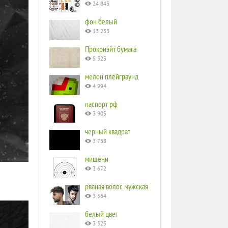
24 843
фон белый
13 253
Прокриэйт бумага
5 323
мелон плейграунд
4 994
паспорт рф
3 905
черный квадрат
3 738
мишени
3 672
рваная волос мужская
3 564
белый цвет
3 325