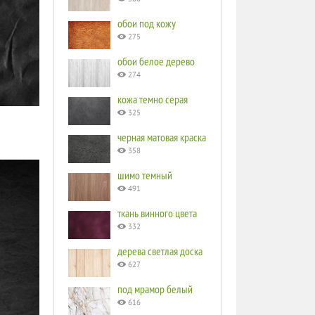
обои под кожу
275
обои белое дерево
274
кожа темно серая
325
черная матовая краска
358
шимо темный
491
ткань винного цвета
332
дерева светлая доска
627
под мрамор белый
616