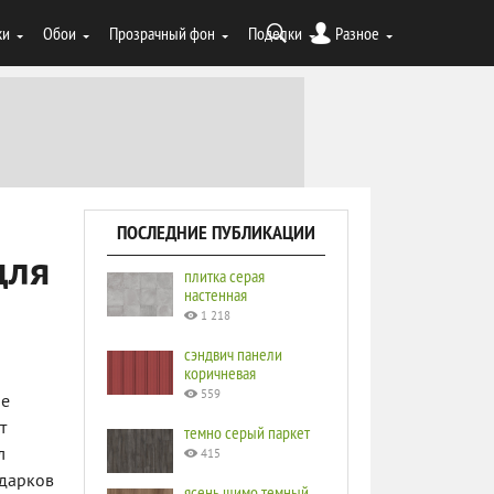
ки
Обои
Прозрачный фон
Поделки
Разное
ПОСЛЕДНИЕ ПУБЛИКАЦИИ
для
плитка серая
настенная
1 218
сэндвич панели
коричневая
559
ое
т
темно серый паркет
л
415
одарков
ясень шимо темный