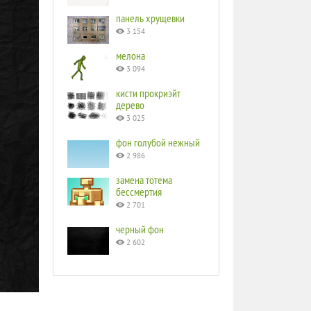
панель хрущевки
3 154
мелона
3 094
кисти прокриэйт
дерево
3 025
фон голубой нежный
2 986
замена тотема
бессмертия
2 701
черный фон
2 602