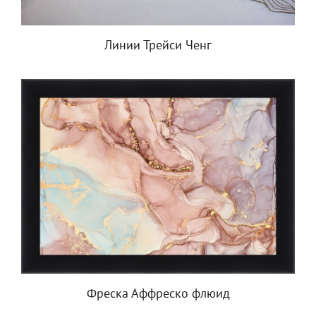
Линии Трейси Ченг
Фреска Аффреско флюид