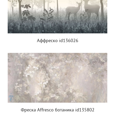
Аффреско id136026
Фреска Affresco ботаника id135802