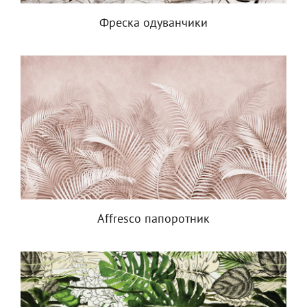
Фреска одуванчики
Affresco папоротник