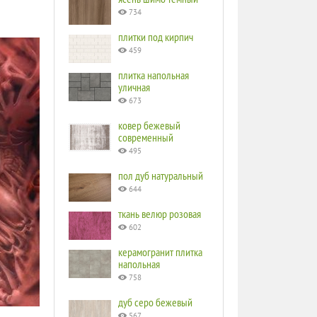
734
плитки под кирпич
459
плитка напольная
уличная
673
ковер бежевый
современный
495
пол дуб натуральный
644
ткань велюр розовая
602
керамогранит плитка
напольная
758
дуб серо бежевый
567