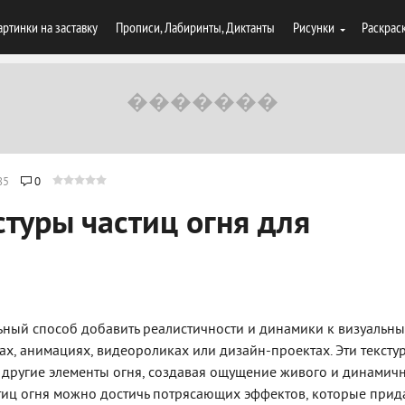
артинки на заставку
Прописи, Лабиринты, Диктанты
Рисунки
Раскрас
85
0
стуры частиц огня для
ельный способ добавить реалистичности и динамики к визуальн
х, анимациях, видеороликах или дизайн-проектах. Эти тексту
и другие элементы огня, создавая ощущение живого и динамич
стиц огня можно достичь потрясающих эффектов, которые прид