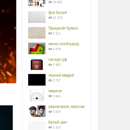
24 801
фон белый
13 253
Прокриэйт бумага
5 321
мелон плейграунд
4 979
паспорт рф
3 902
черный квадрат
3 737
мишени
3 662
рваная волос мужская
3 559
белый цвет
3 325