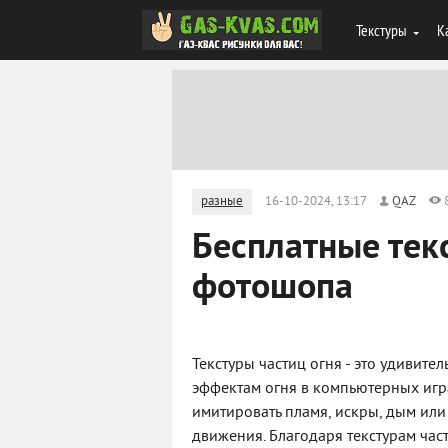
Текстуры
К
разные
16-10-2024, 13:17
QAZ
Бесплатные тек
фотошопа
Текстуры частиц огня - это удивит
эффектам огня в компьютерных игра
имитировать пламя, искры, дым ил
движения. Благодаря текстурам ча