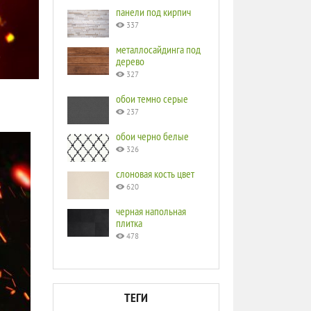
панели под кирпич
337
металлосайдинга под
дерево
327
обои темно серые
237
обои черно белые
326
слоновая кость цвет
620
черная напольная
плитка
478
ТЕГИ