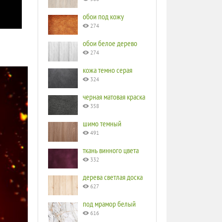
обои под кожу
274
обои белое дерево
274
кожа темно серая
324
черная матовая краска
358
шимо темный
491
ткань винного цвета
332
дерева светлая доска
627
под мрамор белый
616