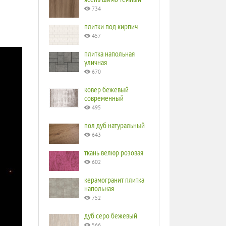
734
плитки под кирпич
457
плитка напольная
уличная
670
ковер бежевый
современный
495
пол дуб натуральный
643
ткань велюр розовая
602
керамогранит плитка
напольная
752
дуб серо бежевый
566