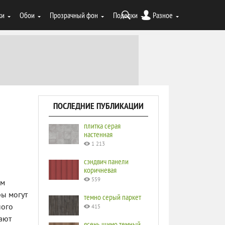
ки
Обои
Прозрачный фон
Поделки
Разное
ПОСЛЕДНИЕ ПУБЛИКАЦИИ
плитка серая
настенная
1 213
сэндвич панели
коричневая
559
ым
ры могут
темно серый паркет
ного
415
ают
ясень шимо темный