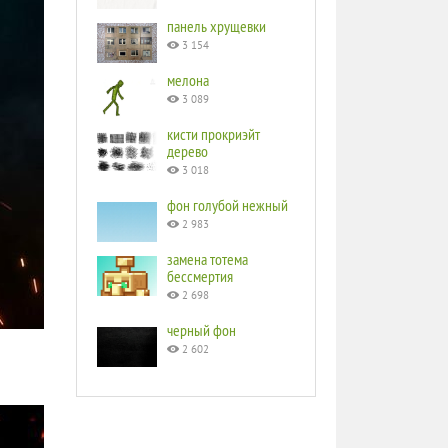
панель хрущевки
3 154
мелона
3 089
кисти прокриэйт
дерево
3 018
фон голубой нежный
2 983
замена тотема
бессмертия
2 698
черный фон
2 602