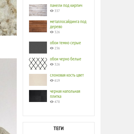
панели под кирпич
337
металлосайдинга под
дерево
326
обои темно серые
236
обои черно белые
326
слоновая кость цвет
619
черная напольная
плитка
478
ТЕГИ