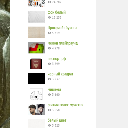
24 787
фон белый
13 253
Прокриэйт бумага
5 319
мелон плейграунд
4 978
паспорт рф
3 899
черный квадрат
3 737
мишени
3 660
рваная волос мужская
3 558
белый цвет
3 325