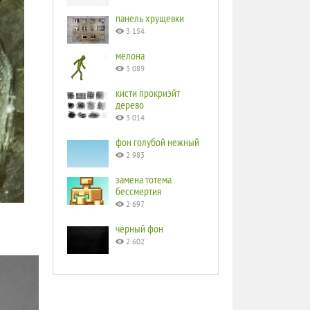
панель хрущевки
3 154
мелона
3 089
кисти прокриэйт
дерево
3 014
фон голубой нежный
2 983
замена тотема
бессмертия
2 697
черный фон
2 602