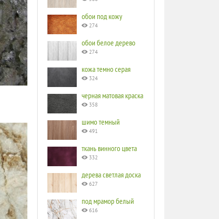
обои под кожу
274
обои белое дерево
274
кожа темно серая
324
черная матовая краска
358
шимо темный
491
ткань винного цвета
332
дерева светлая доска
627
под мрамор белый
616