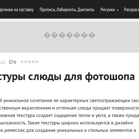
артинки на заставку
Прописи, Лабиринты, Диктанты
Рисунки
Раскрас
111
0
стуры слюды для фотошопа
й уникальное сочетание ее характерных светоотражающих сво
тественным вкраплениям и оттенкам слюда придает поверхност
нежная текстура создает ощущение тепла и уюта, а также прид
ысканность. Такие текстуры широко используются в дизайне
 и ремеслах для создания уникальных и стильных элементов и