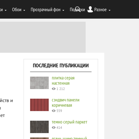
ки
Обои
Прозрачный фон
Поделки
Разное
ПОСЛЕДНИЕ ПУБЛИКАЦИИ
плитка серая
настенная
1 212
сэндвич панели
йств и
коричневая
и
559
ает
темно серый паркет
414
ясень шимо темный