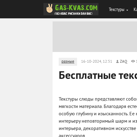
Текстуры
К
разные
16-10-2024, 12:51
ZAQ
Бесплатные тек
Текстуры слюды представляют собо
мягкости материала. Благодаря ес
особую глубину и изысканность. Ее 
интерьеру неповторимый шарм и из
интерьера, декоративном искусстве
аксессуаров.