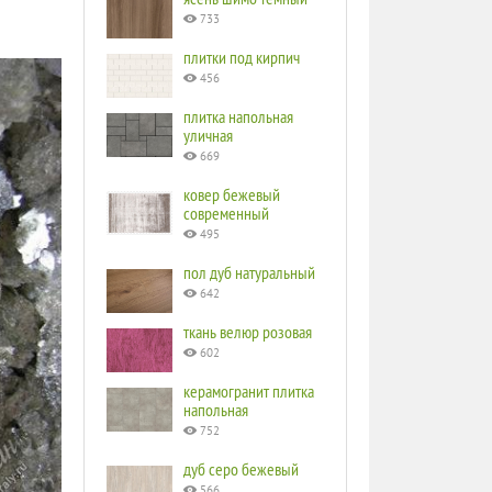
733
плитки под кирпич
456
плитка напольная
уличная
669
ковер бежевый
современный
495
пол дуб натуральный
642
ткань велюр розовая
602
керамогранит плитка
напольная
752
дуб серо бежевый
566