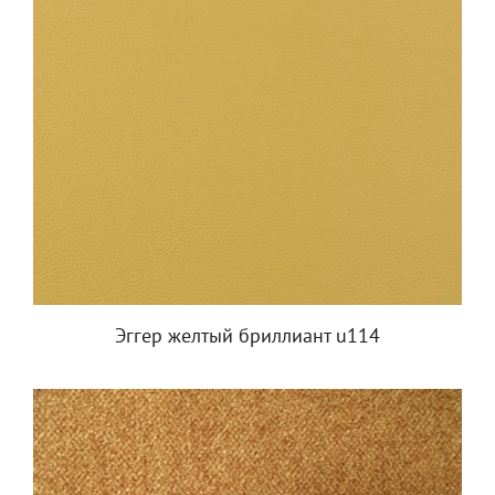
Эггер желтый бриллиант u114