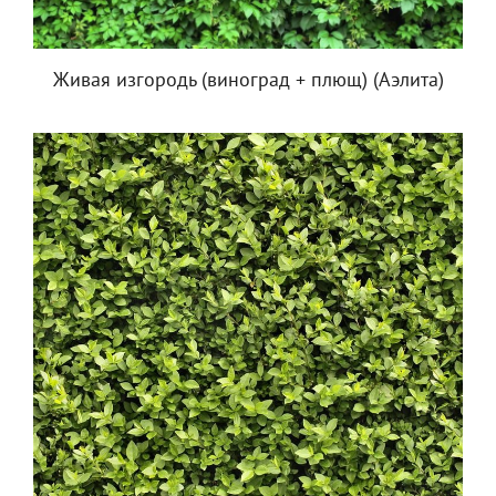
Живая изгородь (виноград + плющ) (Аэлита)