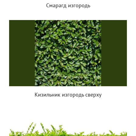
Смарагд изгородь
Кизильник изгородь сверху