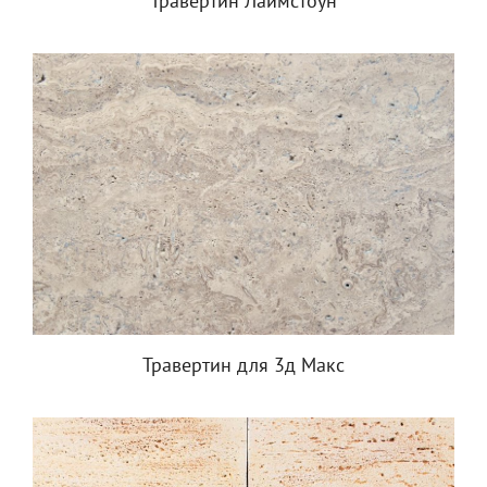
Травертин Лаймстоун
Травертин для 3д Макс