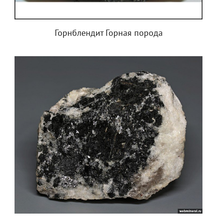
Горнблендит Горная порода