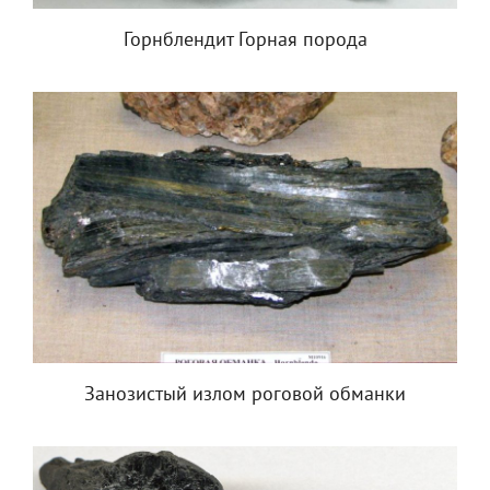
Горнблендит Горная порода
Занозистый излом роговой обманки