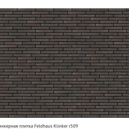
нкерная плитка Feldhaus Klinker r509