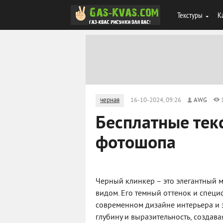
Текстуры
К
черная
16-10-2024, 09:26
AWG
Бесплатные тек
фотошопа
Черный клинкер – это элегантный
видом. Его темный оттенок и спец
современном дизайне интерьера и 
глубину и выразительность, создава