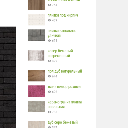
734
плитки под кирпич
459
плитка напольная
уличная
673
ковер бежевый
современный
495
пол дуб натуральный
644
ткань велюр розовая
602
керамогранит плитка
напольная
758
дуб серо бежевый
567