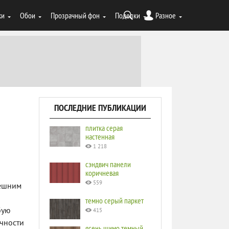
ки
Обои
Прозрачный фон
Поделки
Разное
ПОСЛЕДНИЕ ПУБЛИКАЦИИ
плитка серая
настенная
1 218
сэндвич панели
коричневая
559
нешним
темно серый паркет
бую
415
ечности
ясень шимо темный