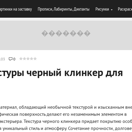
артинки на заставку
Прописи, Лабиринты, Диктанты
Рисунки
Раскрас
103
0
стуры черный клинкер для
 материал, обладающий необычной текстурой и изысканным в
ифическая поверхность делают его незаменимым элементом в
экстерьера. Текстура черного клинкера придает покрытию осо
я уникальный стиль и атмосферу. Сочетание прочности, долгов