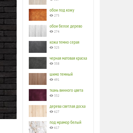
обои под кожу
275
обои белое дерево
274
кожа темно серая
325
черная матовая краска
358
шимо темный
491
ткань винного цвета
332
дерева светлая доска
627
под мрамор белый
617