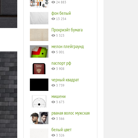
24 883
фон белый
13 254
Прокриэйт бумага
5 323
мелон плейграунд
5 001
паспорт рф
3 908
черный квадрат
3 739
мишени
3 673
рваная волос мужская
3 566
белый цвет
3 326