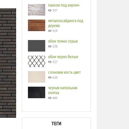
панели под кирпич
337
металлосайдинга под
дерево
329
обои темно серые
238
обои черно белые
327
слоновая кость цвет
620
черная напольная
плитка
480
ТЕГИ