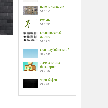
панель хрущевки
3 154
мелона
3 104
кисти прокриэйт
дерево
3 026
фон голубой нежный
2 986
замена тотема
бессмертия
2 704
черный фон
2 603