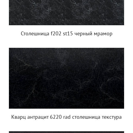
Столешница f202 st15 черный мрамор
Кварц антрацит 6220 rad столешница текстура