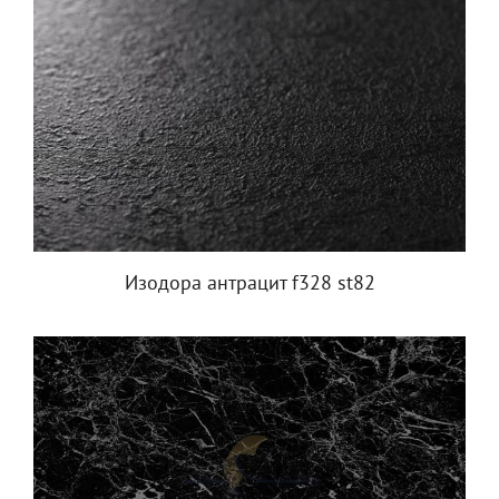
Изодора антрацит f328 st82