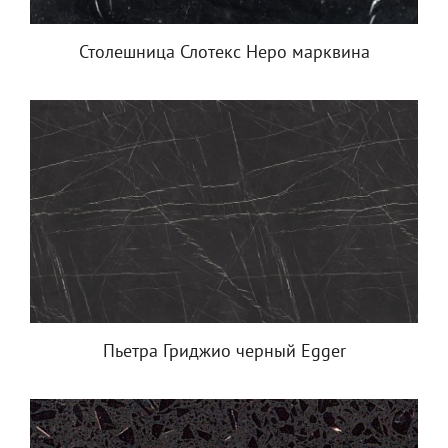
Столешница Слотекс Неро марквина
Пьетра Гриджио черный Egger