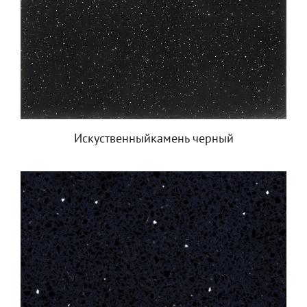
Искуственныйкамень черный