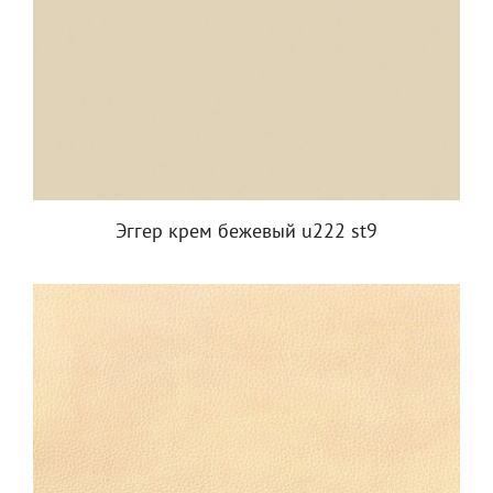
Эггер крем бежевый u222 st9