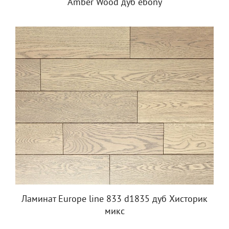
Amber Wood дуб ebony
Ламинат Europe line 833 d1835 дуб Хисторик
микс