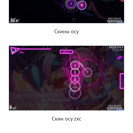
Скины осу
Скин осу zxc