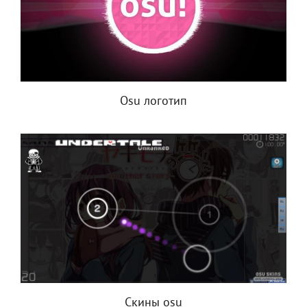
Osu логотип
Скины osu