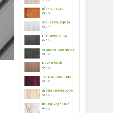
обои под кожу
274
обои белое дерево
274
кожа темно серая
324
черная матовая краска
358
шимо темный
491
ткань винного цвета
332
дерева светлая доска
627
под мрамор белый
616