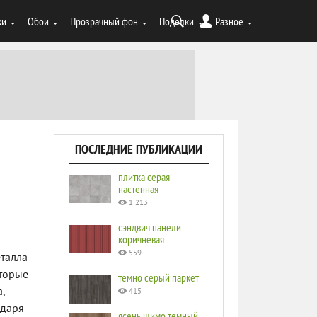
ки
Обои
Прозрачный фон
Поделки
Разное
ПОСЛЕДНИЕ ПУБЛИКАЦИИ
плитка серая
настенная
1 213
сэндвич панели
коричневая
559
еталла
оторые
темно серый паркет
,
415
одаря
ясень шимо темный