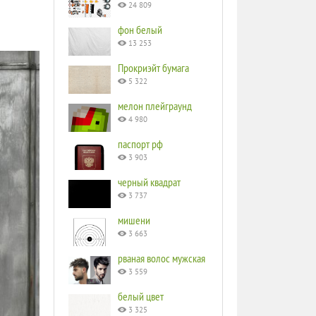
24 809
фон белый
13 253
Прокриэйт бумага
5 322
мелон плейграунд
4 980
паспорт рф
3 903
черный квадрат
3 737
мишени
3 663
рваная волос мужская
3 559
белый цвет
3 325