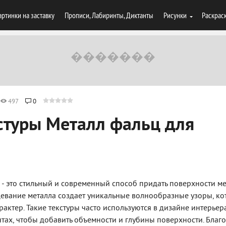
артинки на заставку
Прописи, Лабиринты, Диктанты
Рисунки
Раскрас
497
0
стуры Металл фальц для
- это стильный и современный способ придать поверхности м
цевание металла создает уникальные волнообразные узоры, к
актер. Такие текстуры часто используются в дизайне интерьера
тах, чтобы добавить объемности и глубины поверхности. Благ