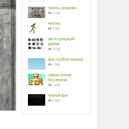
панель хрущевки
3 154
мелона
3 091
кисти прокриэйт
дерево
3 020
фон голубой нежный
2 984
замена тотема
бессмертия
2 698
черный фон
2 602