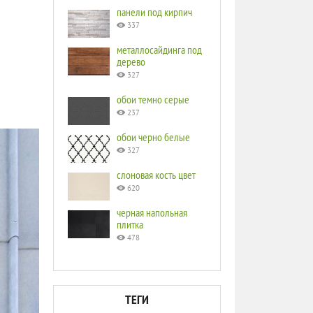
панели под кирпич
337
металлосайдинга под
дерево
327
обои темно серые
237
обои черно белые
327
слоновая кость цвет
620
черная напольная
плитка
478
ТЕГИ