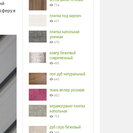
ий
734
сферу в
плитки под кирпич
457
плитка напольная
уличная
670
ковер бежевый
современный
495
пол дуб натуральный
643
ткань велюр розовая
602
керамогранит плитка
напольная
753
дуб серо бежевый
566