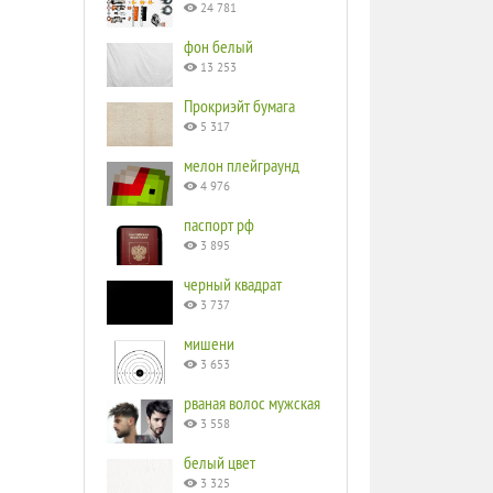
24 781
фон белый
13 253
Прокриэйт бумага
5 317
мелон плейграунд
4 976
паспорт рф
3 895
черный квадрат
3 737
мишени
3 653
рваная волос мужская
3 558
белый цвет
3 325