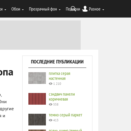
ки
Обои
Прозрачный фон
Поделки
Разное
ПОСЛЕДНИЕ ПУБЛИКАЦИИ
опа
плитка серая
настенная
1 210
сэндвич панели
,
коричневая
Они
558
 другие
темно серый паркет
я и
413
и
ясень шимо темный