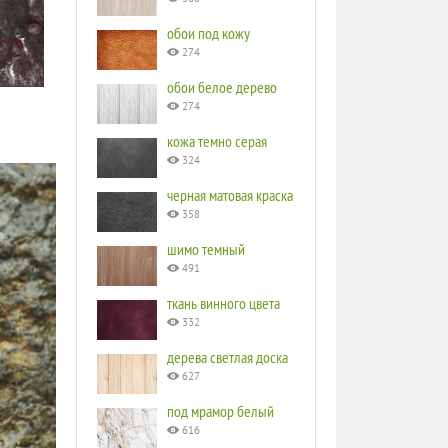
обои под кожу
274
обои белое дерево
274
кожа темно серая
324
черная матовая краска
358
шимо темный
491
ткань винного цвета
332
дерева светлая доска
627
под мрамор белый
616