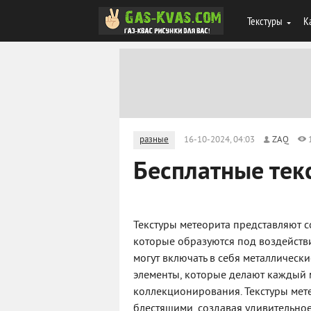
Текстуры
К
разные
16-10-2024, 04:03
ZAQ
Бесплатные тек
Текстуры метеорита представляют с
которые образуются под воздейств
могут включать в себя металлическ
элементы, которые делают каждый 
коллекционирования. Текстуры мете
блестящими, создавая удивительно