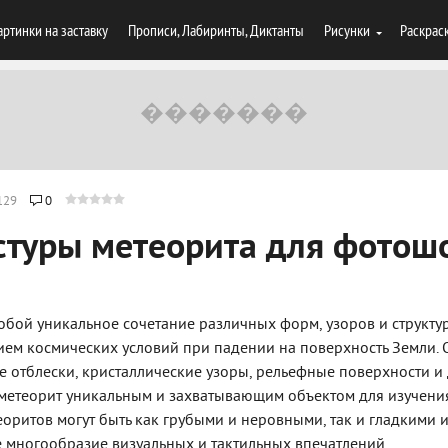
артинки на заставку
Прописи, Лабиринты, Диктанты
Рисунки
Раскрас
129
0
стуры метеорита для фотош
обой уникальное сочетание различных форм, узоров и структур
ием космических условий при падении на поверхность Земли. 
ие отблески, кристаллические узоры, рельефные поверхности и
метеорит уникальным и захватывающим объектом для изучени
оритов могут быть как грубыми и неровными, так и гладкими 
е многообразие визуальных и тактильных впечатлений.