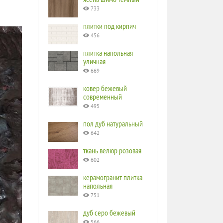
733
плитки под кирпич
456
плитка напольная
уличная
669
ковер бежевый
современный
495
пол дуб натуральный
642
ткань велюр розовая
602
керамогранит плитка
напольная
751
дуб серо бежевый
566