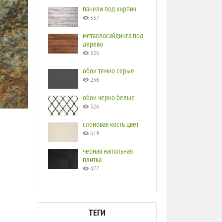
панели под кирпич
337
металлосайдинга под
дерево
326
обои темно серые
236
обои черно белые
326
слоновая кость цвет
619
черная напольная
плитка
477
ТЕГИ