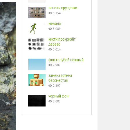
панель хрущевки
3 154
мелона
3 089
кисти прокриэйт
дерево
3 014
фон голубой нежный
2 982
замена тотема
бессмертия
2 697
черный фон
2 602