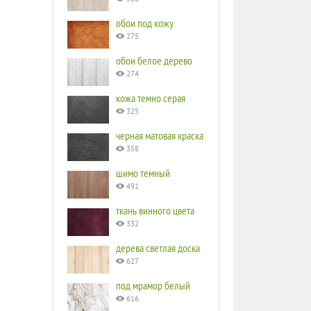
обои под кожу
275
обои белое дерево
274
кожа темно серая
325
черная матовая краска
358
шимо темный
491
ткань винного цвета
332
дерева светлая доска
627
под мрамор белый
616