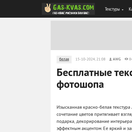
Текстуры
К
белая
15-10-2024, 21:08
AWG
8
Бесплатные тек
фотошопа
Изысканная красно-белая текстура 
сочетание цветов притягивает взгля
подарка, декорирование интерьера 
эффектным акцентом. Ее яркий и з