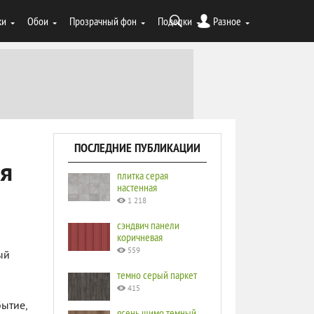
ки
Обои
Прозрачный фон
Поделки
Разное
ПОСЛЕДНИЕ ПУБЛИКАЦИИ
ля
плитка серая
настенная
1 218
сэндвич панели
коричневая
559
ый
темно серый паркет
415
ытие,
ясень шимо темный