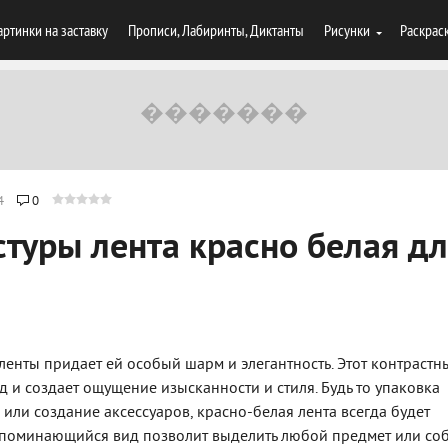
артинки на заставку
Прописи, Лабиринты, Диктанты
Рисунки
Раскрас
4
0
стуры лента красно белая д
ленты придает ей особый шарм и элегантность. Этот контрастн
д и создает ощущение изысканности и стиля. Будь то упаковка
или создание аксессуаров, красно-белая лента всегда будет
апоминающийся вид позволит выделить любой предмет или соб