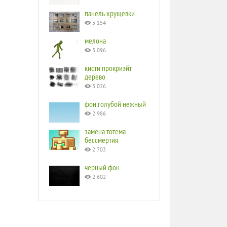
панель хрущевки
3 154
мелона
3 096
кисти прокриэйт
дерево
3 026
фон голубой нежный
2 986
замена тотема
бессмертия
2 703
черный фон
2 602