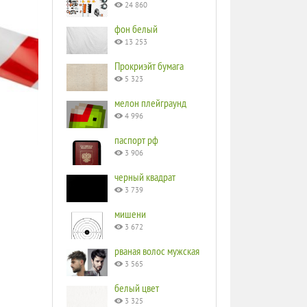
24 860
фон белый
13 253
Прокриэйт бумага
5 323
мелон плейграунд
4 996
паспорт рф
3 906
черный квадрат
3 739
мишени
3 672
рваная волос мужская
3 565
белый цвет
3 325