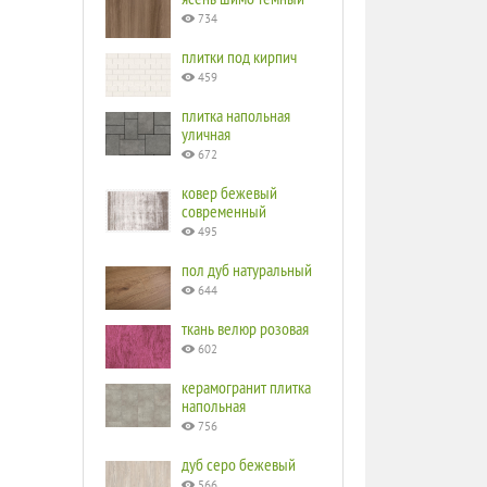
734
плитки под кирпич
459
плитка напольная
уличная
672
ковер бежевый
современный
495
пол дуб натуральный
644
ткань велюр розовая
602
керамогранит плитка
напольная
756
дуб серо бежевый
566