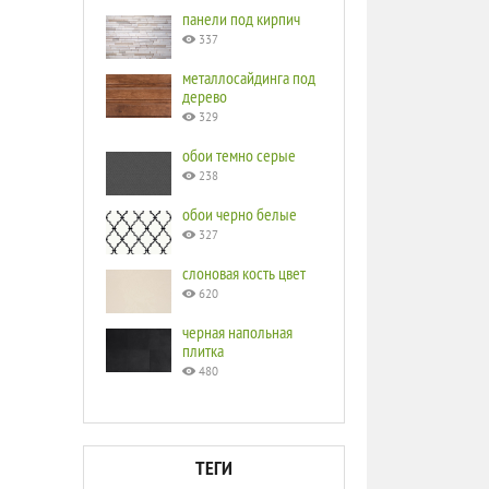
панели под кирпич
337
металлосайдинга под
дерево
329
обои темно серые
238
обои черно белые
327
слоновая кость цвет
620
черная напольная
плитка
480
ТЕГИ