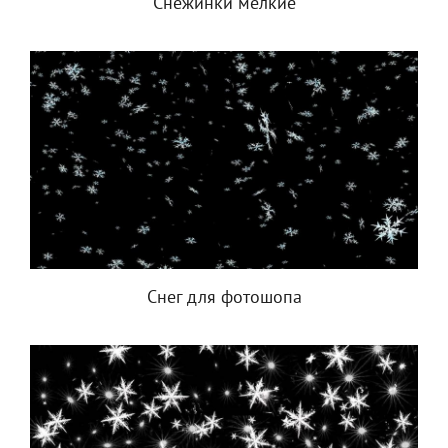
Снежинки мелкие
Снег для фотошопа