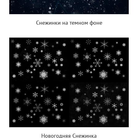
Снежинки на темном фоне
Новогодняя Снежинка