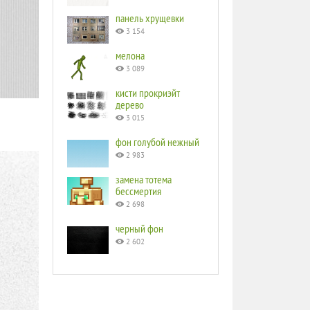
панель хрущевки
3 154
мелона
3 089
кисти прокриэйт
дерево
3 015
фон голубой нежный
2 983
замена тотема
бессмертия
2 698
черный фон
2 602