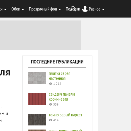
ки
Обои
Прозрачный фон
Поделки
Разное
ПОСЛЕДНИЕ ПУБЛИКАЦИИ
для
плитка серая
настенная
1 212
сэндвич панели
коричневая
559
.
им и
темно серый паркет
и
414
ясень шимо темный