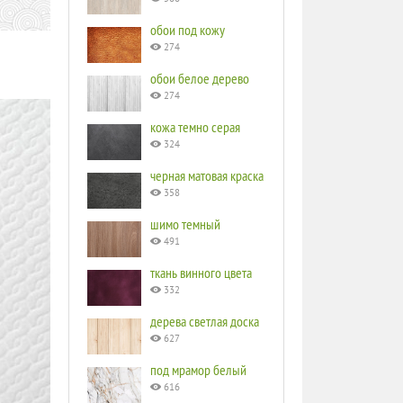
обои под кожу
274
обои белое дерево
274
кожа темно серая
324
черная матовая краска
358
шимо темный
491
ткань винного цвета
332
дерева светлая доска
627
под мрамор белый
616