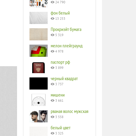
24 790
фон белый
13 253
Прокриэйт бумага
5 319
мелон плейграунд
4 978
паспорт рф
3 899
черный квадрат
3 737
мишени
3 661
рваная волос мужская
3 558
белый цвет
3 325