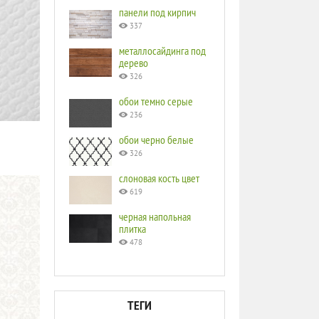
панели под кирпич
337
металлосайдинга под
дерево
326
обои темно серые
236
обои черно белые
326
слоновая кость цвет
619
черная напольная
плитка
478
ТЕГИ