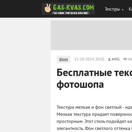
Текстуры
К
фона
15-10-2024, 20:02
AWG
46
Бесплатные тек
фотошопа
Текстура мелкая и фон светлый - и
Мелкая текстура придает поверхнос
просторным. Этот стиль подойдет ка
элегантность. Фон светлого оттенка