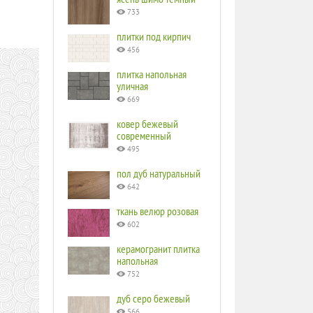
733
плитки под кирпич
456
плитка напольная
уличная
669
ковер бежевый
современный
495
пол дуб натуральный
642
ткань велюр розовая
602
керамогранит плитка
напольная
752
дуб серо бежевый
566