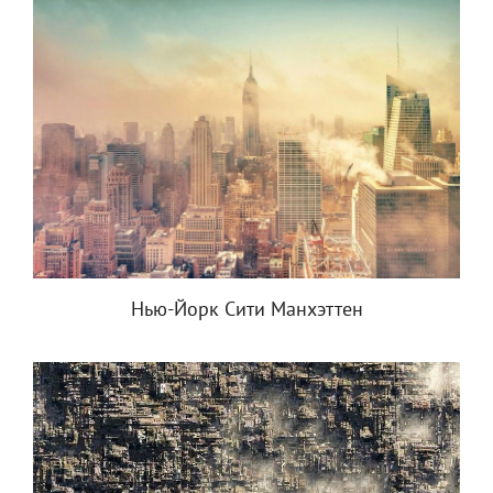
Нью-Йорк Сити Манхэттен