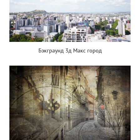
Бэкграунд 3д Макс город