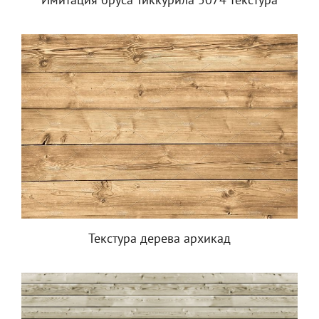
Имитация бруса Тиккурила 5074 текстура
Текстура дерева архикад