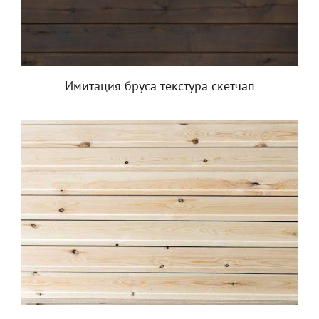
Имитация бруса текстура скетчап