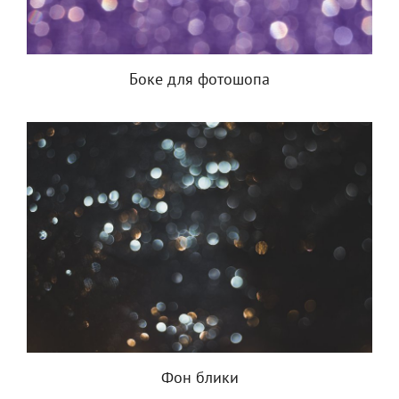
Боке для фотошопа
Фон блики