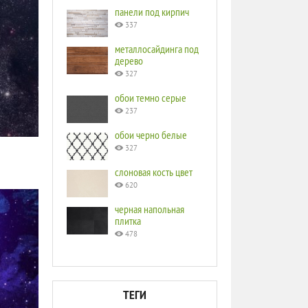
панели под кирпич
337
металлосайдинга под
дерево
327
обои темно серые
237
обои черно белые
327
слоновая кость цвет
620
черная напольная
плитка
478
ТЕГИ