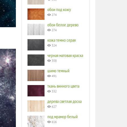
обои под кожу
274
обои белое дерево
274
кожа темно серая
324
черная матовая краска
358
шимо темный
491
ткань винного цвета
332
дерева светлая доска
627
под мрамор белый
616