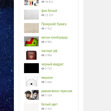
24 812
фон белый
13 253
Прокриэйт бумага
5 322
мелон плейграунд
4 981
паспорт рф
3 904
черный квадрат
3 737
мишени
3 664
рваная волос мужская
3 559
белый цвет
3 325