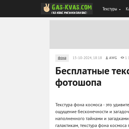
Текстуры
К
фона
15-10-2024, 18:18
AWG
1 
Бесплатные тек
фотошопа
Текстура фона космоса - это удиви
ощущение бесконечности и загадочно
наполненного тайнами и загадками 
галактикам, текстура фона космоса