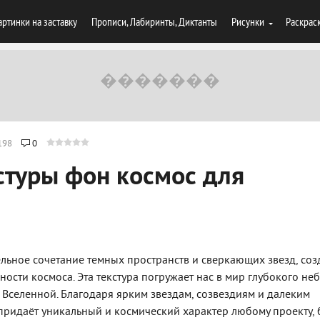
артинки на заставку
Прописи, Лабиринты, Диктанты
Рисунки
Раскрас
198
0
стуры фон космос для
тельное сочетание темных пространств и сверкающих звезд, со
сти космоса. Эта текстура погружает нас в мир глубокого неб
Вселенной. Благодаря ярким звездам, созвездиям и далеким
 придаёт уникальный и космический характер любому проекту, 