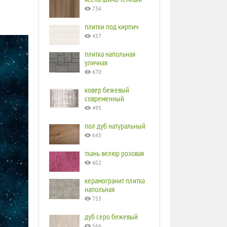
734
плитки под кирпич
457
плитка напольная
уличная
670
ковер бежевый
современный
495
пол дуб натуральный
643
ткань велюр розовая
602
керамогранит плитка
напольная
753
дуб серо бежевый
566