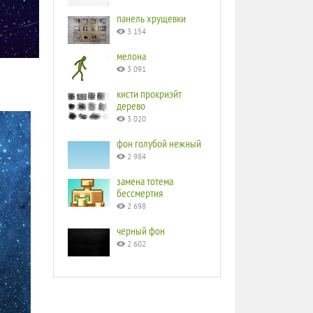
панель хрущевки
3 154
мелона
3 091
кисти прокриэйт
дерево
3 020
фон голубой нежный
2 984
замена тотема
бессмертия
2 698
черный фон
2 602