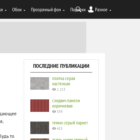
ки
Обои
Прозрачный фон
Поделки
Разное
ПОСЛЕДНИЕ ПУБЛИКАЦИИ
плитка серая
настенная
1 213
сэндвич панели
коричневая
559
здающее
а,
темно серый паркет
415
будь то
ясень шимо темный