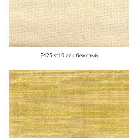
F425 st10 лён бежевый