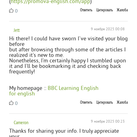
(
https://promova-english.com/app
)
Ответить
Цитировать
Жалоба
0
Jett
9 ноября 2025 00:08
Hi there! I could have sworn I've visited your blog
before
but after browsing through some of the articles I
realized it's new to me.
Nonetheless, I'm certainly happy I stumbled upon
it and I'll be bookmarking it and checking back
frequently!
My homepage ::
BBC Learning English
for english
Ответить
Цитировать
Жалоба
0
Cameron
9 ноября 2025 00:23
Thanks for sharing your info. I truly appreciate
your