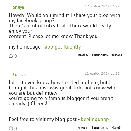
Sharyn
17 ноября 2025 12:55
Howdy! Would you mind if I share your blog with
my facebook group?
There's a lot of folks that I think would really
enjoy your
content. Please let me know. Thank you
my homepage -
app get fluently
Ответить
Цитировать
Жалоба
0
Colleen
21 ноября 2025 11:22
I don't even know how I ended up here, but I
thought this post was great. I do not know who
you are but definitely
you're going to a famous blogger if you aren't
already ;) Cheers!
Feel free to visit my blog post -
beelinguapp
Ответить
Цитировать
Жалоба
0