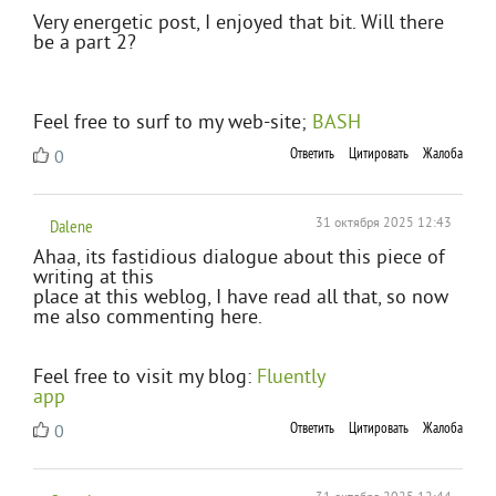
Very energetic post, I enjoyed that bit. Will there
be a part 2?
Feel free to surf to my web-site;
BASH
Ответить
Цитировать
Жалоба
0
Dalene
31 октября 2025 12:43
Ahaa, its fastidious dialogue about this piece of
writing at this
place at this weblog, I have read all that, so now
me also commenting here.
Feel free to visit my blog:
Fluently
app
Ответить
Цитировать
Жалоба
0