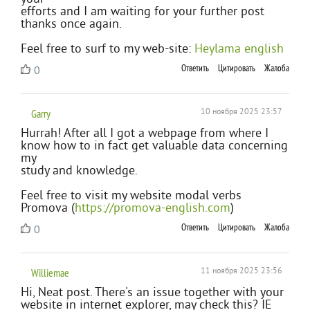
efforts and I am waiting for your further post
thanks once again.
Feel free to surf to my web-site:
Heylama english
Ответить
Цитировать
Жалоба
0
Garry
10 ноября 2025 23:57
Hurrah! After all I got a webpage from where I
know how to in fact get valuable data concerning
my
study and knowledge.
Feel free to visit my website modal verbs
Promova (
https://promova-english.com
)
Ответить
Цитировать
Жалоба
0
Williemae
11 ноября 2025 23:56
Hi, Neat post. There's an issue together with your
website in internet explorer, may check this? IE