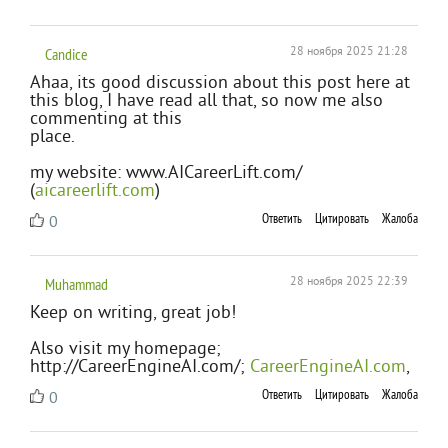
Candice
28 ноября 2025 21:28
Ahaa, its good discussion about this post here at
this blog, I have read all that, so now me also
commenting at this
place.
my website: www.AICareerLift.com/
(
aicareerlift.com
)
Ответить
Цитировать
Жалоба
0
Muhammad
28 ноября 2025 22:39
Keep on writing, great job!
Also visit my homepage;
http://CareerEngineAI.com/;
CareerEngineAI.com
,
Ответить
Цитировать
Жалоба
0