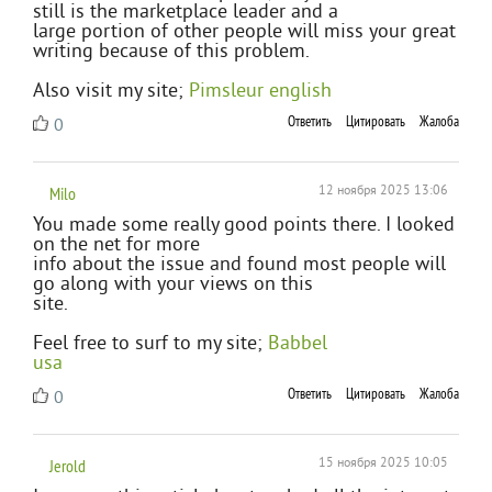
still is the marketplace leader and a
large portion of other people will miss your great
writing because of this problem.
Also visit my site;
Pimsleur english
Ответить
Цитировать
Жалоба
0
Milo
12 ноября 2025 13:06
You made some really good points there. I looked
on the net for more
info about the issue and found most people will
go along with your views on this
site.
Feel free to surf to my site;
Babbel
usa
Ответить
Цитировать
Жалоба
0
Jerold
15 ноября 2025 10:05