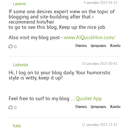
Laurene
4 декабря 2025 01:25
If some one desires expert view on the topic of
blogging and site-building after that i
recommend him/her
to go to see this blog, Keep up the nice job.
Also visit my blog post -
www.AIQuickHire.com/
Ответить
Цитировать
Жалоба
0
Lashonda
10 декабря 2025 00:42
Hi, I log on to your blog daily. Your humoristic
style is witty, keep it up!
Feel free to surf to my blog ...
Quizlet App
Ответить
Цитировать
Жалоба
0
Katia
11 декабря 2025 23:31