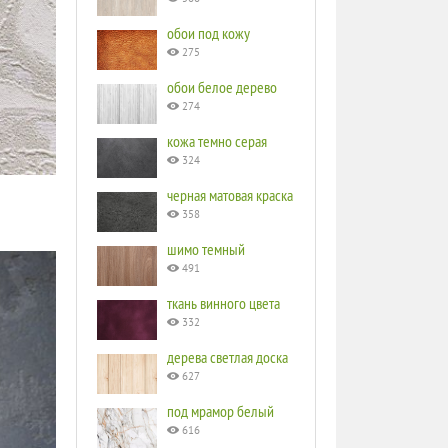
обои под кожу
275
обои белое дерево
274
кожа темно серая
324
черная матовая краска
358
шимо темный
491
ткань винного цвета
332
дерева светлая доска
627
под мрамор белый
616