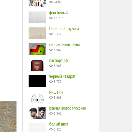
24 825
фон белый
13 253
Прокриэйт бумага
5 322
мелон плейграунд
4 987
паспорт рф
3 905
черный квадрат
3 737
мишени
3 668
рваная волос мужская
3 562
белый цвет
3 325