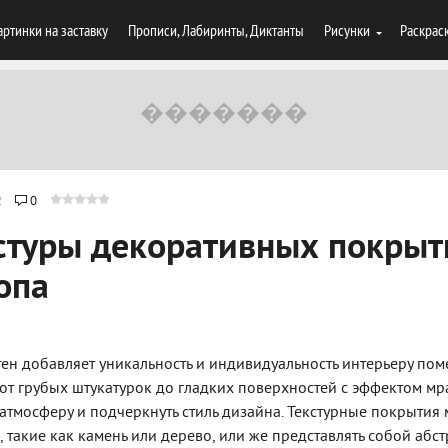
артинки на заставку
Прописи, Лабиринты, Диктанты
Рисунки
Раскрас
2
0
стуры декоративных покрыт
опа
ен добавляет уникальность и индивидуальность интерьеру пом
 от грубых штукатурок до гладких поверхностей с эффектом м
атмосферу и подчеркнуть стиль дизайна. Текстурные покрытия 
такие как камень или дерево, или же представлять собой абс