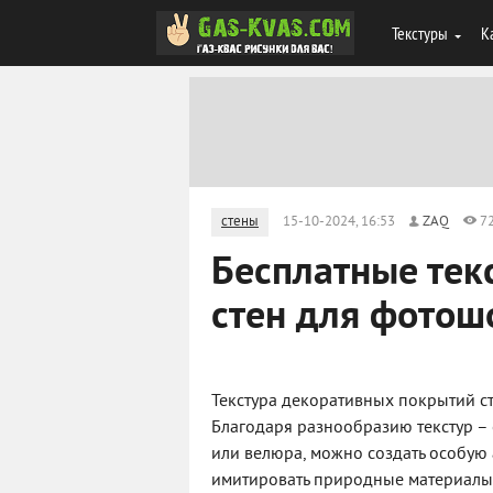
Текстуры
К
стены
15-10-2024, 16:53
ZAQ
7
Бесплатные тек
стен для фотош
Текстура декоративных покрытий ст
Благодаря разнообразию текстур –
или велюра, можно создать особую 
имитировать природные материалы, 