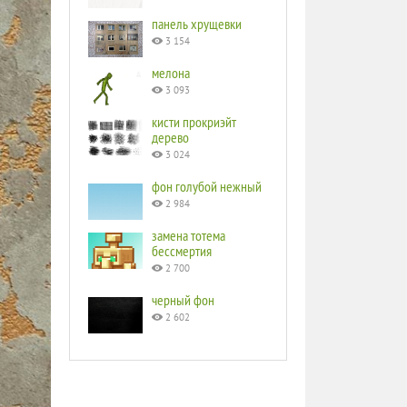
панель хрущевки
3 154
мелона
3 093
кисти прокриэйт
дерево
3 024
фон голубой нежный
2 984
замена тотема
бессмертия
2 700
черный фон
2 602