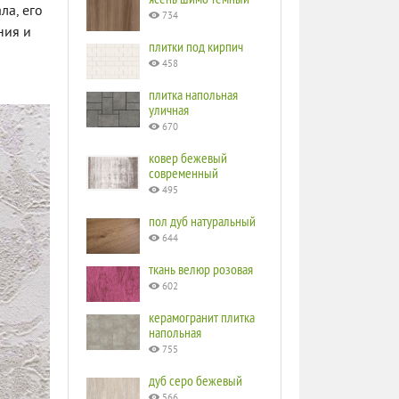
ла, его
734
ния и
плитки под кирпич
458
плитка напольная
уличная
670
ковер бежевый
современный
495
пол дуб натуральный
644
ткань велюр розовая
602
керамогранит плитка
напольная
755
дуб серо бежевый
566