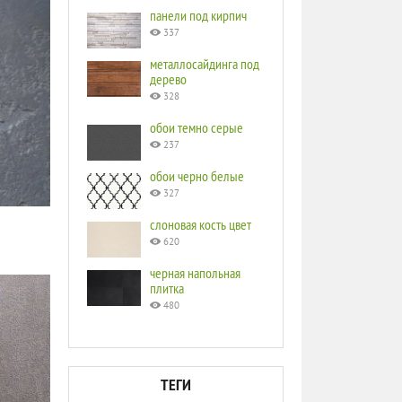
панели под кирпич
337
металлосайдинга под
дерево
328
обои темно серые
237
обои черно белые
327
слоновая кость цвет
620
черная напольная
плитка
480
ТЕГИ