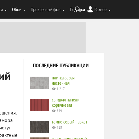
ки
Обои
Прозрачный фон
Поделки
Разное
ПОСЛЕДНИЕ ПУБЛИКАЦИИ
ий
плитка серая
настенная
1 217
сэндвич панели
коричневая
559
ещения.
рамора
темно серый паркет
могут
415
трактные
ясень шимо темный