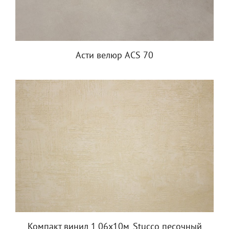
Асти велюр ACS 70
Компакт.винил 1,06х10м_Stucco песочный