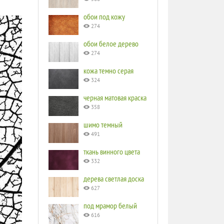
обои под кожу
274
обои белое дерево
274
кожа темно серая
324
черная матовая краска
358
шимо темный
491
ткань винного цвета
332
дерева светлая доска
627
под мрамор белый
616