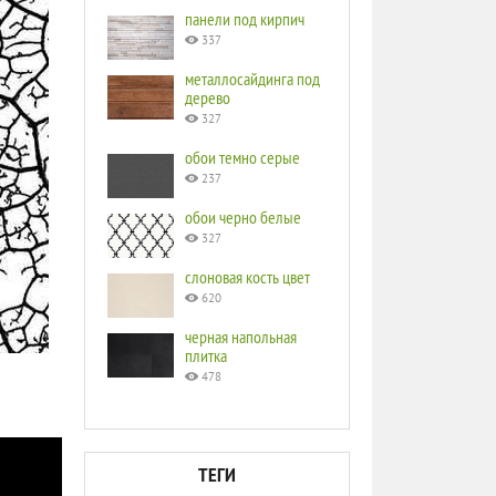
панели под кирпич
337
металлосайдинга под
дерево
327
обои темно серые
237
обои черно белые
327
слоновая кость цвет
620
черная напольная
плитка
478
ТЕГИ