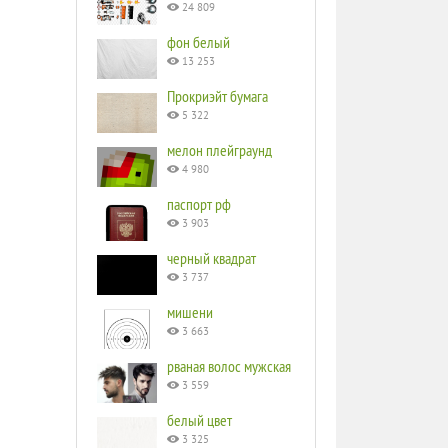
24 809
фон белый
13 253
Прокриэйт бумага
5 322
мелон плейграунд
4 980
паспорт рф
3 903
черный квадрат
3 737
мишени
3 663
рваная волос мужская
3 559
белый цвет
3 325