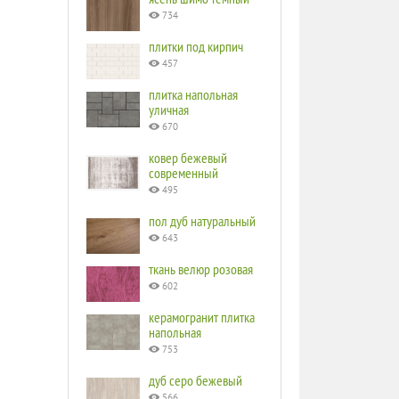
734
плитки под кирпич
457
плитка напольная
уличная
670
ковер бежевый
современный
495
пол дуб натуральный
643
ткань велюр розовая
602
керамогранит плитка
напольная
753
дуб серо бежевый
566