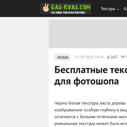
Текстуры
К
дерева
15-10-2024, 16:28
QAZ
Бесплатные тек
для фотошопа
Черно-белая текстура листа дерева
изображению особую глубину и выр
сочетается с белыми оттенками жил
уникальная текстура может быть ис