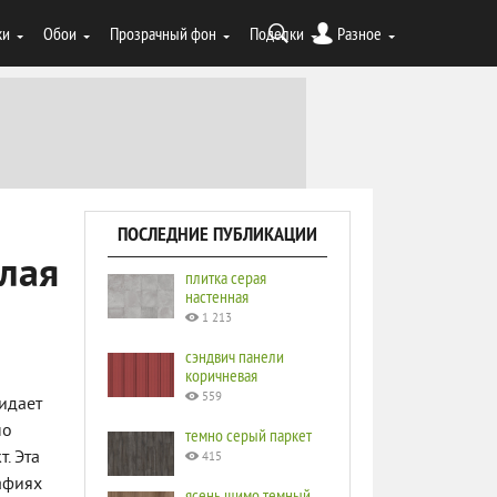
ки
Обои
Прозрачный фон
Поделки
Разное
ПОСЛЕДНИЕ ПУБЛИКАЦИИ
елая
плитка серая
настенная
1 213
сэндвич панели
коричневая
559
ридает
но
темно серый паркет
. Эта
415
афиях
ясень шимо темный