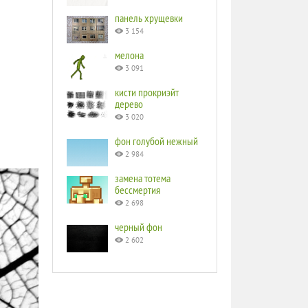
панель хрущевки
3 154
мелона
3 091
кисти прокриэйт
дерево
3 020
фон голубой нежный
2 984
замена тотема
бессмертия
2 698
черный фон
2 602