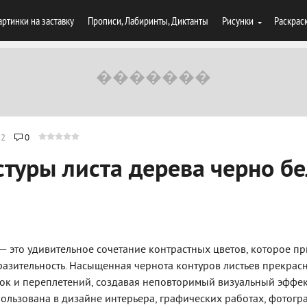
артинки на заставку
Прописи, Лабиринты, Диктанты
Рисунки
Раскрас
52
0
стуры листа дерева черно б
 — это удивительное сочетание контрастных цветов, которое п
азительность. Насыщенная чернота контуров листьев прекрас
ок и переплетений, создавая неповторимый визуальный эффект
пользована в дизайне интерьера, графических работах, фотогр