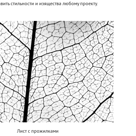
вить стильности и изящества любому проекту.
Лист с прожилками