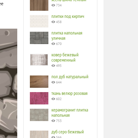
ее
734
плитки под кирпич
458
плитка напольная
уличная
670
ковер бежевый
современный
495
пол дуб натуральный
644
ткань велюр розовая
602
керамогранит плитка
напольная
753
дуб серо бежевый
566