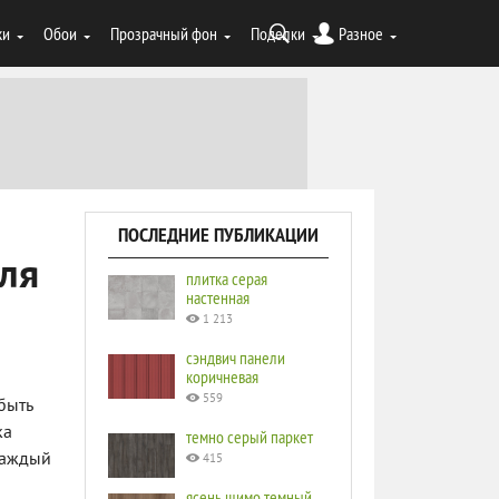
ки
Обои
Прозрачный фон
Поделки
Разное
ПОСЛЕДНИЕ ПУБЛИКАЦИИ
ля
плитка серая
настенная
1 213
сэндвич панели
коричневая
559
быть
ка
темно серый паркет
Каждый
415
ясень шимо темный