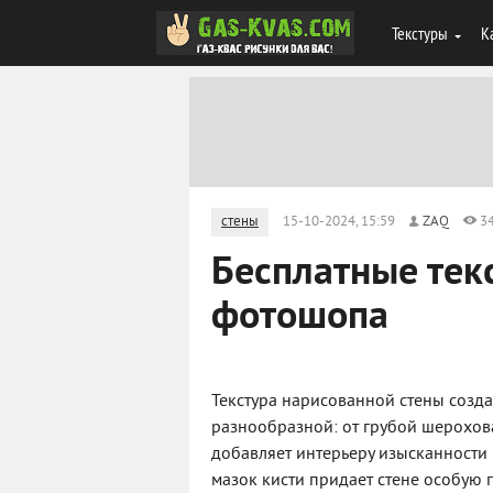
Текстуры
К
стены
15-10-2024, 15:59
ZAQ
3
Бесплатные тек
фотошопа
Текстура нарисованной стены созд
разнообразной: от грубой шерохова
добавляет интерьеру изысканности 
мазок кисти придает стене особую г