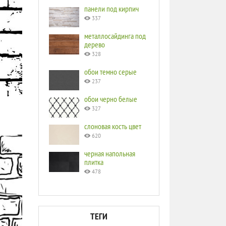
панели под кирпич
337
металлосайдинга под
дерево
328
обои темно серые
237
обои черно белые
327
слоновая кость цвет
620
черная напольная
плитка
478
ТЕГИ