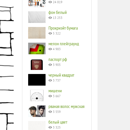
24 819
фон белый
13 253
Прокриэйт бумага
5 322
мелон плейграунд
4 983
паспорт рф
3 905
черный квадрат
3 737
мишени
3 667
рваная волос мужская
3 559
белый цвет
3 325