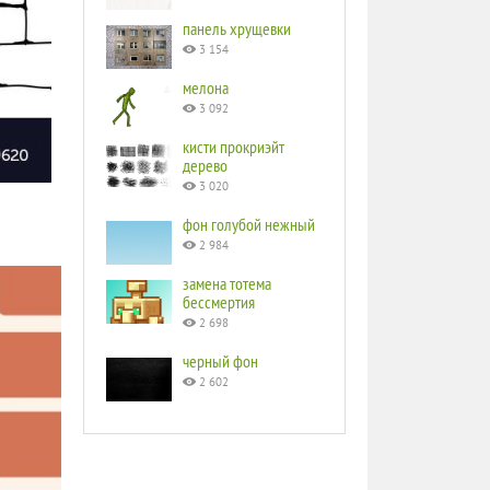
панель хрущевки
3 154
мелона
3 092
кисти прокриэйт
дерево
3 020
фон голубой нежный
2 984
замена тотема
бессмертия
2 698
черный фон
2 602