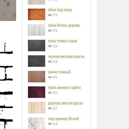
обои под кожу
275
обои белое дерево
274
кожа темно серая
324
черная матовая краска
358
шимо темный
491
ткань винного цвета
332
дерева светлая доска
627
под мрамор белый
616