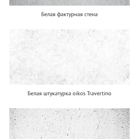
Белая фактурная стена
Белая штукатурка oikos Travertino