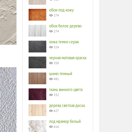
обои под кожу
274
обои белое дерево
274
кожа темно серая
324
черная матовая краска
358
шимо темный
491
ткань винного цвета
332
дерева светлая доска
627
под мрамор белый
616