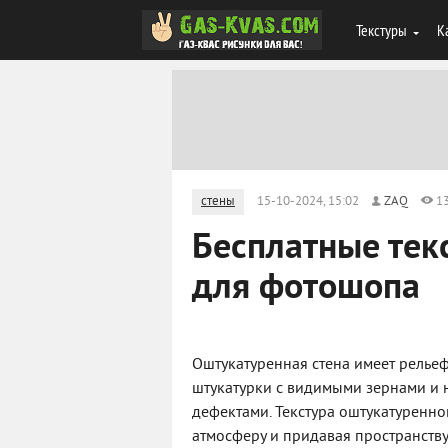
Текстуры
К
стены
15-10-2024, 15:02
ZAQ
1
Бесплатные тек
для фотошопа
Оштукатуренная стена имеет рельеф
штукатурки с видимыми зернами и 
дефектами. Текстура оштукатуренно
атмосферу и придавая пространству 