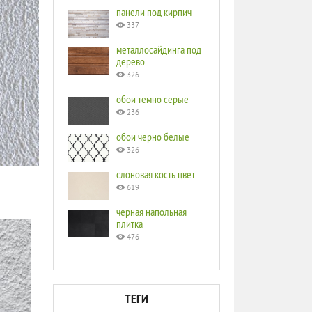
панели под кирпич
337
металлосайдинга под
дерево
326
обои темно серые
236
обои черно белые
326
слоновая кость цвет
619
черная напольная
плитка
476
ТЕГИ