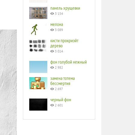
панель хрущевки
3 154
мелона
3 089
кисти прокриэйт
дерево
3 014
фон голубой нежный
2 982
замена тотема
бессмертия
2 697
черный фон
2 601