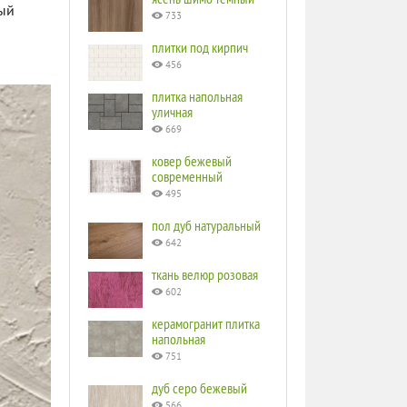
ный
733
плитки под кирпич
456
плитка напольная
уличная
669
ковер бежевый
современный
495
пол дуб натуральный
642
ткань велюр розовая
602
керамогранит плитка
напольная
751
дуб серо бежевый
566