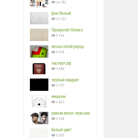
24 781
фон белый
13 253
Прокриэйт бумага
5 314
мелон плейграунд
4 976
паспорт рф
3 895
черный квадрат
3 737
мишени
3 652
рваная волос мужская
3 558
белый цвет
3 325