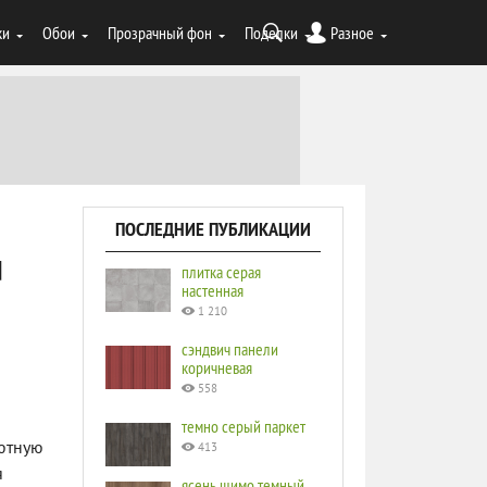
ки
Обои
Прозрачный фон
Поделки
Разное
ПОСЛЕДНИЕ ПУБЛИКАЦИИ
ы
плитка серая
настенная
1 210
сэндвич панели
коричневая
558
темно серый паркет
уютную
413
я
ясень шимо темный