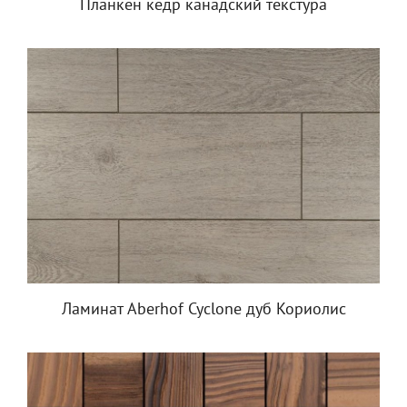
Планкен кедр канадский текстура
Ламинат Aberhof Cyclone дуб Кориолис