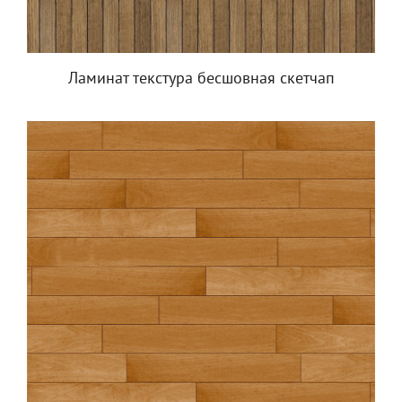
Ламинат текстура бесшовная скетчап