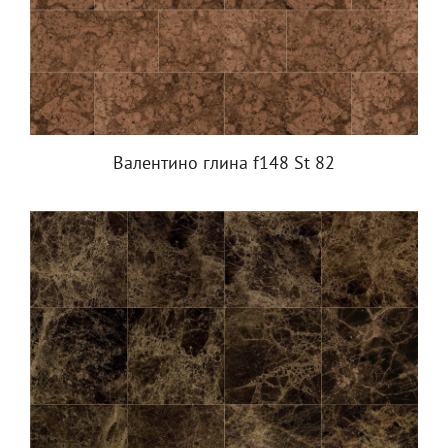
Валентино глина f148 St 82