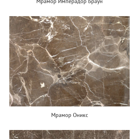
Мрамор Имперадор Браун
Мрамор Оникс