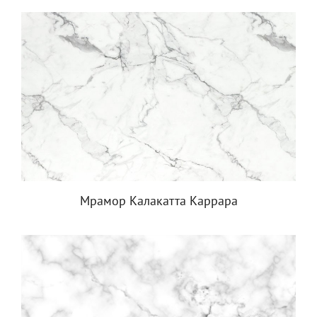
Мрамор Калакатта Каррара